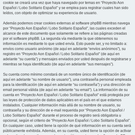
cookie se creará una vez que haya navegado por temas en “Proyecto Aon
Español / Lobo Solitario Español” y se emplea para registrar cuales han sido
leídos, con objeto de optimizar su experiencia de usuario.
Además podemos crear cookies externas al software phpBB mientras navega
por “Proyecto Aon Español / Lobo Solitario Español”, las cuales exceden el
alcance de este documento que solamente se refiere a las páginas creadas
por el software phpBB. La segunda vía mediante la que obtenemos su
información es mediante lo que usted envía. Esto puede ser, y no limitado a:
envíos como usuario anónimo (de aquí en adelante “envíos anónimos”), su
registro en “Proyecto Aon Español / Lobo Solitario Español” (de aquí en
adelante “su cuenta”) y mensajes enviados por usted después de registrarse y
mientras se haya identificado (de aquí en adelante “sus mensajes”).
Su cuenta como mínimo constará de un nombre único de identificación (de
aquí en adelante “su nombre de usuario”), una contraseña personal empleada
para la identificación (de aquí en adelante “su contraseña”) y una dirección de
email personal válida (de aquí en adelante “su email”). La información de su
cuenta en “Proyecto Aon Español / Lobo Solitario Español” está protegida por
las leyes de protección de datos aplicables en el país en el que estamos
instalados. Cualquier información más allá de su nombre de usuario, su
contraseña y su dirección de e-mail requerida por “Proyecto Aon Español /
Lobo Solitario Español” durante el proceso de registro será obligatoria u
opcional, según el criterio de “Proyecto Aon Español / Lobo Solitario Español”.
En cualquier caso, usted tiene la opción de qué información en su cuenta será
públicamente exhibida. Además, en su cuenta, usted tiene la opción de activar