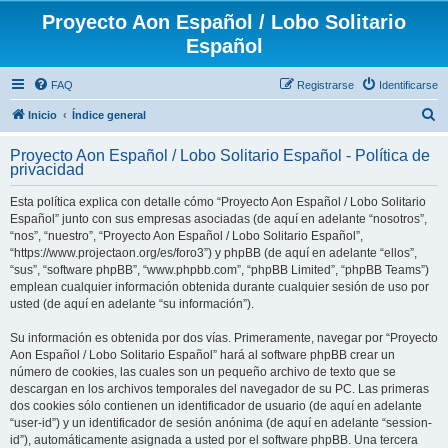
Proyecto Aon Español / Lobo Solitario
Español
FAQ
Registrarse
Identificarse
B
Inicio
Índice general
u
Proyecto Aon Español / Lobo Solitario Español - Política de
s
privacidad
c
Esta política explica con detalle cómo “Proyecto Aon Español / Lobo Solitario
a
Español” junto con sus empresas asociadas (de aquí en adelante “nosotros”,
r
“nos”, “nuestro”, “Proyecto Aon Español / Lobo Solitario Español”,
“https://www.projectaon.org/es/foro3”) y phpBB (de aquí en adelante “ellos”,
“sus”, “software phpBB”, “www.phpbb.com”, “phpBB Limited”, “phpBB Teams”)
emplean cualquier información obtenida durante cualquier sesión de uso por
usted (de aquí en adelante “su información”).
Su información es obtenida por dos vías. Primeramente, navegar por “Proyecto
Aon Español / Lobo Solitario Español” hará al software phpBB crear un
número de cookies, las cuales son un pequeño archivo de texto que se
descargan en los archivos temporales del navegador de su PC. Las primeras
dos cookies sólo contienen un identificador de usuario (de aquí en adelante
“user-id”) y un identificador de sesión anónima (de aquí en adelante “session-
id”), automáticamente asignada a usted por el software phpBB. Una tercera