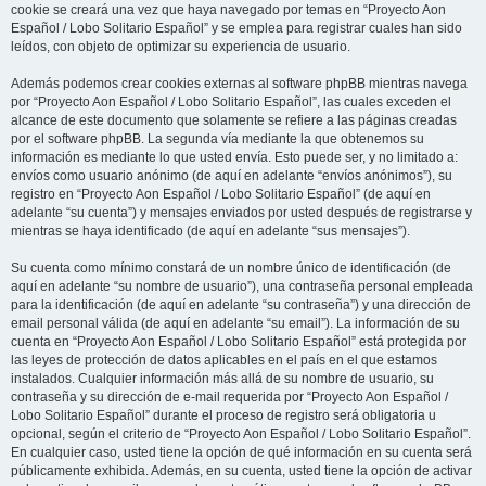
cookie se creará una vez que haya navegado por temas en “Proyecto Aon
Español / Lobo Solitario Español” y se emplea para registrar cuales han sido
leídos, con objeto de optimizar su experiencia de usuario.
Además podemos crear cookies externas al software phpBB mientras navega
por “Proyecto Aon Español / Lobo Solitario Español”, las cuales exceden el
alcance de este documento que solamente se refiere a las páginas creadas
por el software phpBB. La segunda vía mediante la que obtenemos su
información es mediante lo que usted envía. Esto puede ser, y no limitado a:
envíos como usuario anónimo (de aquí en adelante “envíos anónimos”), su
registro en “Proyecto Aon Español / Lobo Solitario Español” (de aquí en
adelante “su cuenta”) y mensajes enviados por usted después de registrarse y
mientras se haya identificado (de aquí en adelante “sus mensajes”).
Su cuenta como mínimo constará de un nombre único de identificación (de
aquí en adelante “su nombre de usuario”), una contraseña personal empleada
para la identificación (de aquí en adelante “su contraseña”) y una dirección de
email personal válida (de aquí en adelante “su email”). La información de su
cuenta en “Proyecto Aon Español / Lobo Solitario Español” está protegida por
las leyes de protección de datos aplicables en el país en el que estamos
instalados. Cualquier información más allá de su nombre de usuario, su
contraseña y su dirección de e-mail requerida por “Proyecto Aon Español /
Lobo Solitario Español” durante el proceso de registro será obligatoria u
opcional, según el criterio de “Proyecto Aon Español / Lobo Solitario Español”.
En cualquier caso, usted tiene la opción de qué información en su cuenta será
públicamente exhibida. Además, en su cuenta, usted tiene la opción de activar