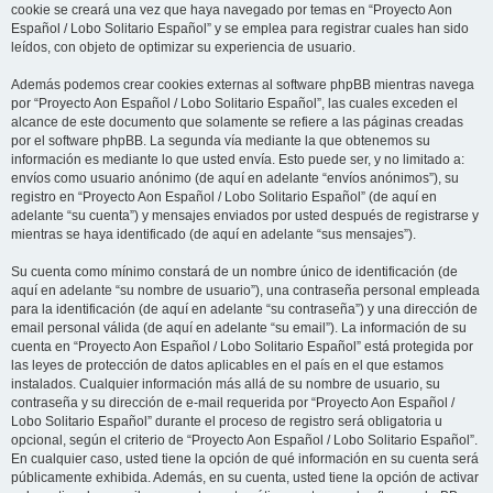
cookie se creará una vez que haya navegado por temas en “Proyecto Aon
Español / Lobo Solitario Español” y se emplea para registrar cuales han sido
leídos, con objeto de optimizar su experiencia de usuario.
Además podemos crear cookies externas al software phpBB mientras navega
por “Proyecto Aon Español / Lobo Solitario Español”, las cuales exceden el
alcance de este documento que solamente se refiere a las páginas creadas
por el software phpBB. La segunda vía mediante la que obtenemos su
información es mediante lo que usted envía. Esto puede ser, y no limitado a:
envíos como usuario anónimo (de aquí en adelante “envíos anónimos”), su
registro en “Proyecto Aon Español / Lobo Solitario Español” (de aquí en
adelante “su cuenta”) y mensajes enviados por usted después de registrarse y
mientras se haya identificado (de aquí en adelante “sus mensajes”).
Su cuenta como mínimo constará de un nombre único de identificación (de
aquí en adelante “su nombre de usuario”), una contraseña personal empleada
para la identificación (de aquí en adelante “su contraseña”) y una dirección de
email personal válida (de aquí en adelante “su email”). La información de su
cuenta en “Proyecto Aon Español / Lobo Solitario Español” está protegida por
las leyes de protección de datos aplicables en el país en el que estamos
instalados. Cualquier información más allá de su nombre de usuario, su
contraseña y su dirección de e-mail requerida por “Proyecto Aon Español /
Lobo Solitario Español” durante el proceso de registro será obligatoria u
opcional, según el criterio de “Proyecto Aon Español / Lobo Solitario Español”.
En cualquier caso, usted tiene la opción de qué información en su cuenta será
públicamente exhibida. Además, en su cuenta, usted tiene la opción de activar