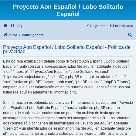
Proyecto Aon Español / Lobo Solitario
Español
FAQ
Registrarse
Identificarse
B
Inicio
Índice general
u
Proyecto Aon Español / Lobo Solitario Español - Política de
s
privacidad
c
Esta política explica con detalle cómo “Proyecto Aon Español / Lobo Solitario
a
Español” junto con sus empresas asociadas (de aquí en adelante “nosotros”,
r
“nos”, “nuestro”, “Proyecto Aon Español / Lobo Solitario Español”,
“https://www.projectaon.org/es/foro3”) y phpBB (de aquí en adelante “ellos”,
“sus”, “software phpBB”, “www.phpbb.com”, “phpBB Limited”, “phpBB Teams”)
emplean cualquier información obtenida durante cualquier sesión de uso por
usted (de aquí en adelante “su información”).
Su información es obtenida por dos vías. Primeramente, navegar por “Proyecto
Aon Español / Lobo Solitario Español” hará al software phpBB crear un
número de cookies, las cuales son un pequeño archivo de texto que se
descargan en los archivos temporales del navegador de su PC. Las primeras
dos cookies sólo contienen un identificador de usuario (de aquí en adelante
“user-id”) y un identificador de sesión anónima (de aquí en adelante “session-
id”), automáticamente asignada a usted por el software phpBB. Una tercera