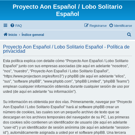
Proyecto Aon Español / Lobo Solitario
Español
FAQ
Registrarse
Identificarse
B
Inicio
Índice general
u
Proyecto Aon Español / Lobo Solitario Español - Política de
s
privacidad
c
Esta política explica con detalle cómo “Proyecto Aon Español / Lobo Solitario
a
Español” junto con sus empresas asociadas (de aquí en adelante “nosotros”,
r
“nos”, “nuestro”, “Proyecto Aon Español / Lobo Solitario Español”,
“https://www.projectaon.org/es/foro3”) y phpBB (de aquí en adelante “ellos”,
“sus”, “software phpBB”, “www.phpbb.com”, “phpBB Limited”, “phpBB Teams”)
emplean cualquier información obtenida durante cualquier sesión de uso por
usted (de aquí en adelante “su información”).
Su información es obtenida por dos vías. Primeramente, navegar por “Proyecto
Aon Español / Lobo Solitario Español” hará al software phpBB crear un
número de cookies, las cuales son un pequeño archivo de texto que se
descargan en los archivos temporales del navegador de su PC. Las primeras
dos cookies sólo contienen un identificador de usuario (de aquí en adelante
“user-id”) y un identificador de sesión anónima (de aquí en adelante “session-
id”), automáticamente asignada a usted por el software phpBB. Una tercera