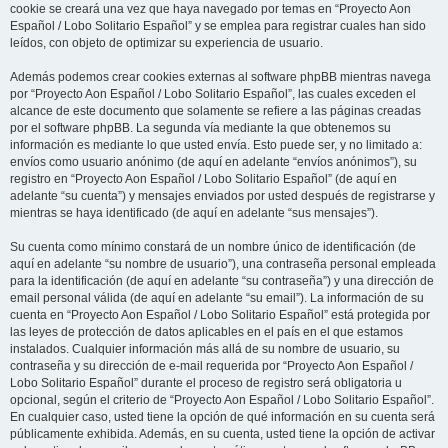
cookie se creará una vez que haya navegado por temas en “Proyecto Aon
Español / Lobo Solitario Español” y se emplea para registrar cuales han sido
leídos, con objeto de optimizar su experiencia de usuario.
Además podemos crear cookies externas al software phpBB mientras navega
por “Proyecto Aon Español / Lobo Solitario Español”, las cuales exceden el
alcance de este documento que solamente se refiere a las páginas creadas
por el software phpBB. La segunda vía mediante la que obtenemos su
información es mediante lo que usted envía. Esto puede ser, y no limitado a:
envíos como usuario anónimo (de aquí en adelante “envíos anónimos”), su
registro en “Proyecto Aon Español / Lobo Solitario Español” (de aquí en
adelante “su cuenta”) y mensajes enviados por usted después de registrarse y
mientras se haya identificado (de aquí en adelante “sus mensajes”).
Su cuenta como mínimo constará de un nombre único de identificación (de
aquí en adelante “su nombre de usuario”), una contraseña personal empleada
para la identificación (de aquí en adelante “su contraseña”) y una dirección de
email personal válida (de aquí en adelante “su email”). La información de su
cuenta en “Proyecto Aon Español / Lobo Solitario Español” está protegida por
las leyes de protección de datos aplicables en el país en el que estamos
instalados. Cualquier información más allá de su nombre de usuario, su
contraseña y su dirección de e-mail requerida por “Proyecto Aon Español /
Lobo Solitario Español” durante el proceso de registro será obligatoria u
opcional, según el criterio de “Proyecto Aon Español / Lobo Solitario Español”.
En cualquier caso, usted tiene la opción de qué información en su cuenta será
públicamente exhibida. Además, en su cuenta, usted tiene la opción de activar