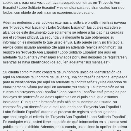
cookie se creará una vez que haya navegado por temas en “Proyecto Aon
Español / Lobo Solitario Español” y se emplea para registrar cuales han sido
leídos, con objeto de optimizar su experiencia de usuario.
Además podemos crear cookies externas al software phpBB mientras navega
por “Proyecto Aon Español / Lobo Solitario Español”, las cuales exceden el
alcance de este documento que solamente se refiere a las páginas creadas
por el software phpBB. La segunda vía mediante la que obtenemos su
información es mediante lo que usted envía. Esto puede ser, y no limitado a:
envíos como usuario anónimo (de aquí en adelante “envíos anónimos”), su
registro en “Proyecto Aon Español / Lobo Solitario Español” (de aquí en
adelante “su cuenta”) y mensajes enviados por usted después de registrarse y
mientras se haya identificado (de aquí en adelante “sus mensajes”).
Su cuenta como mínimo constará de un nombre único de identificación (de
aquí en adelante “su nombre de usuario”), una contraseña personal empleada
para la identificación (de aquí en adelante “su contraseña”) y una dirección de
email personal válida (de aquí en adelante “su email”). La información de su
cuenta en “Proyecto Aon Español / Lobo Solitario Español” está protegida por
las leyes de protección de datos aplicables en el país en el que estamos
instalados. Cualquier información más allá de su nombre de usuario, su
contraseña y su dirección de e-mail requerida por “Proyecto Aon Español /
Lobo Solitario Español” durante el proceso de registro será obligatoria u
opcional, según el criterio de “Proyecto Aon Español / Lobo Solitario Español”.
En cualquier caso, usted tiene la opción de qué información en su cuenta será
públicamente exhibida. Además, en su cuenta, usted tiene la opción de activar