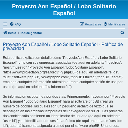
Proyecto Aon Español / Lobo Solitario
Español
FAQ
Registrarse
Identificarse
B
Inicio
Índice general
u
Proyecto Aon Español / Lobo Solitario Español - Política de
s
privacidad
c
Esta política explica con detalle cómo “Proyecto Aon Español / Lobo Solitario
a
Español” junto con sus empresas asociadas (de aquí en adelante “nosotros”,
r
“nos”, “nuestro”, “Proyecto Aon Español / Lobo Solitario Español”,
“https://www.projectaon.org/es/foro3”) y phpBB (de aquí en adelante “ellos”,
“sus”, “software phpBB”, “www.phpbb.com”, “phpBB Limited”, “phpBB Teams”)
emplean cualquier información obtenida durante cualquier sesión de uso por
usted (de aquí en adelante “su información”).
Su información es obtenida por dos vías. Primeramente, navegar por “Proyecto
Aon Español / Lobo Solitario Español” hará al software phpBB crear un
número de cookies, las cuales son un pequeño archivo de texto que se
descargan en los archivos temporales del navegador de su PC. Las primeras
dos cookies sólo contienen un identificador de usuario (de aquí en adelante
“user-id”) y un identificador de sesión anónima (de aquí en adelante “session-
id”), automáticamente asignada a usted por el software phpBB. Una tercera