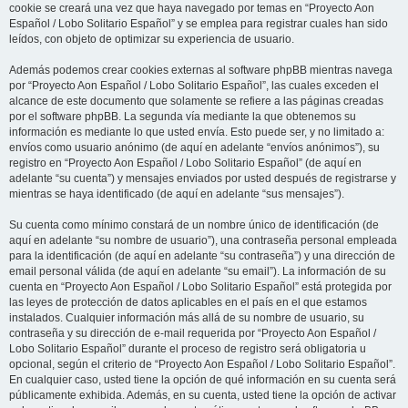
cookie se creará una vez que haya navegado por temas en “Proyecto Aon
Español / Lobo Solitario Español” y se emplea para registrar cuales han sido
leídos, con objeto de optimizar su experiencia de usuario.
Además podemos crear cookies externas al software phpBB mientras navega
por “Proyecto Aon Español / Lobo Solitario Español”, las cuales exceden el
alcance de este documento que solamente se refiere a las páginas creadas
por el software phpBB. La segunda vía mediante la que obtenemos su
información es mediante lo que usted envía. Esto puede ser, y no limitado a:
envíos como usuario anónimo (de aquí en adelante “envíos anónimos”), su
registro en “Proyecto Aon Español / Lobo Solitario Español” (de aquí en
adelante “su cuenta”) y mensajes enviados por usted después de registrarse y
mientras se haya identificado (de aquí en adelante “sus mensajes”).
Su cuenta como mínimo constará de un nombre único de identificación (de
aquí en adelante “su nombre de usuario”), una contraseña personal empleada
para la identificación (de aquí en adelante “su contraseña”) y una dirección de
email personal válida (de aquí en adelante “su email”). La información de su
cuenta en “Proyecto Aon Español / Lobo Solitario Español” está protegida por
las leyes de protección de datos aplicables en el país en el que estamos
instalados. Cualquier información más allá de su nombre de usuario, su
contraseña y su dirección de e-mail requerida por “Proyecto Aon Español /
Lobo Solitario Español” durante el proceso de registro será obligatoria u
opcional, según el criterio de “Proyecto Aon Español / Lobo Solitario Español”.
En cualquier caso, usted tiene la opción de qué información en su cuenta será
públicamente exhibida. Además, en su cuenta, usted tiene la opción de activar