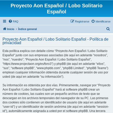
Proyecto Aon Español / Lobo Solitario
Español
FAQ
Registrarse
Identificarse
B
Inicio
Índice general
u
Proyecto Aon Español / Lobo Solitario Español - Política de
s
privacidad
c
Esta política explica con detalle cómo “Proyecto Aon Español / Lobo Solitario
a
Español” junto con sus empresas asociadas (de aquí en adelante “nosotros”,
r
“nos”, “nuestro”, “Proyecto Aon Español / Lobo Solitario Español”,
“https://www.projectaon.org/es/foro3”) y phpBB (de aquí en adelante “ellos”,
“sus”, “software phpBB”, “www.phpbb.com”, “phpBB Limited”, “phpBB Teams”)
emplean cualquier información obtenida durante cualquier sesión de uso por
usted (de aquí en adelante “su información”).
Su información es obtenida por dos vías. Primeramente, navegar por “Proyecto
Aon Español / Lobo Solitario Español” hará al software phpBB crear un
número de cookies, las cuales son un pequeño archivo de texto que se
descargan en los archivos temporales del navegador de su PC. Las primeras
dos cookies sólo contienen un identificador de usuario (de aquí en adelante
“user-id”) y un identificador de sesión anónima (de aquí en adelante “session-
id”), automáticamente asignada a usted por el software phpBB. Una tercera