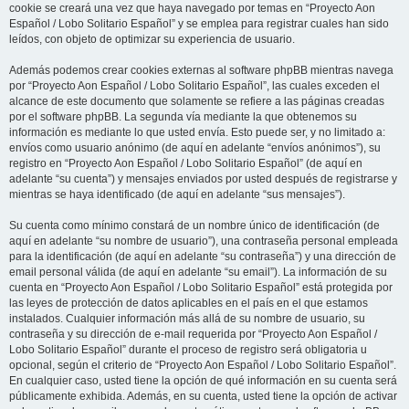
cookie se creará una vez que haya navegado por temas en “Proyecto Aon
Español / Lobo Solitario Español” y se emplea para registrar cuales han sido
leídos, con objeto de optimizar su experiencia de usuario.
Además podemos crear cookies externas al software phpBB mientras navega
por “Proyecto Aon Español / Lobo Solitario Español”, las cuales exceden el
alcance de este documento que solamente se refiere a las páginas creadas
por el software phpBB. La segunda vía mediante la que obtenemos su
información es mediante lo que usted envía. Esto puede ser, y no limitado a:
envíos como usuario anónimo (de aquí en adelante “envíos anónimos”), su
registro en “Proyecto Aon Español / Lobo Solitario Español” (de aquí en
adelante “su cuenta”) y mensajes enviados por usted después de registrarse y
mientras se haya identificado (de aquí en adelante “sus mensajes”).
Su cuenta como mínimo constará de un nombre único de identificación (de
aquí en adelante “su nombre de usuario”), una contraseña personal empleada
para la identificación (de aquí en adelante “su contraseña”) y una dirección de
email personal válida (de aquí en adelante “su email”). La información de su
cuenta en “Proyecto Aon Español / Lobo Solitario Español” está protegida por
las leyes de protección de datos aplicables en el país en el que estamos
instalados. Cualquier información más allá de su nombre de usuario, su
contraseña y su dirección de e-mail requerida por “Proyecto Aon Español /
Lobo Solitario Español” durante el proceso de registro será obligatoria u
opcional, según el criterio de “Proyecto Aon Español / Lobo Solitario Español”.
En cualquier caso, usted tiene la opción de qué información en su cuenta será
públicamente exhibida. Además, en su cuenta, usted tiene la opción de activar