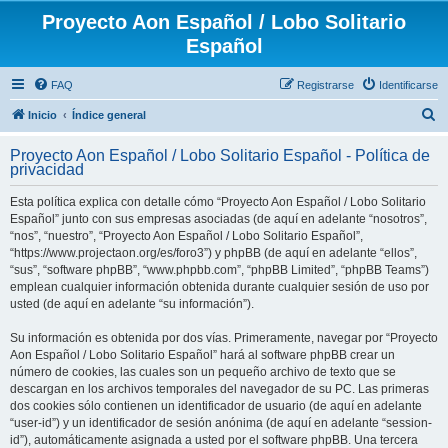
Proyecto Aon Español / Lobo Solitario
Español
FAQ
Registrarse
Identificarse
B
Inicio
Índice general
u
Proyecto Aon Español / Lobo Solitario Español - Política de
s
privacidad
c
Esta política explica con detalle cómo “Proyecto Aon Español / Lobo Solitario
a
Español” junto con sus empresas asociadas (de aquí en adelante “nosotros”,
r
“nos”, “nuestro”, “Proyecto Aon Español / Lobo Solitario Español”,
“https://www.projectaon.org/es/foro3”) y phpBB (de aquí en adelante “ellos”,
“sus”, “software phpBB”, “www.phpbb.com”, “phpBB Limited”, “phpBB Teams”)
emplean cualquier información obtenida durante cualquier sesión de uso por
usted (de aquí en adelante “su información”).
Su información es obtenida por dos vías. Primeramente, navegar por “Proyecto
Aon Español / Lobo Solitario Español” hará al software phpBB crear un
número de cookies, las cuales son un pequeño archivo de texto que se
descargan en los archivos temporales del navegador de su PC. Las primeras
dos cookies sólo contienen un identificador de usuario (de aquí en adelante
“user-id”) y un identificador de sesión anónima (de aquí en adelante “session-
id”), automáticamente asignada a usted por el software phpBB. Una tercera