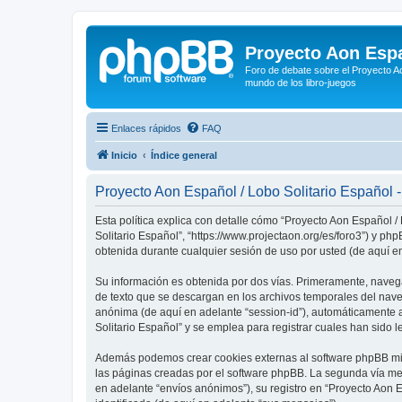
Proyecto Aon Espa
Foro de debate sobre el Proyecto Ao
mundo de los libro-juegos
Enlaces rápidos
FAQ
Inicio
Índice general
Proyecto Aon Español / Lobo Solitario Español - 
Esta política explica con detalle cómo “Proyecto Aon Español /
Solitario Español”, “https://www.projectaon.org/es/foro3”) y 
obtenida durante cualquier sesión de uso por usted (de aquí en
Su información es obtenida por dos vías. Primeramente, naveg
de texto que se descargan en los archivos temporales del naveg
anónima (de aquí en adelante “session-id”), automáticamente 
Solitario Español” y se emplea para registrar cuales han sido l
Además podemos crear cookies externas al software phpBB mien
las páginas creadas por el software phpBB. La segunda vía me
en adelante “envíos anónimos”), su registro en “Proyecto Aon 