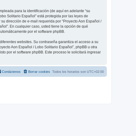
pleada para la identificación (de aquí en adelante “su
obo Solitario Español” está protegida por las leyes de
 su dirección de e-mail requerida por “Proyecto Aon Español /
añol”. En cualquier caso, usted tiene la opción de qué
 automáticamente por el software phpBB.
diferentes websites. Su contraseña garantiza el acceso a su
oyecto Aon Español / Lobo Solitario Español”, phpBB u otra
sto por el software phpBB. Este proceso le solicitará ingresar
Contáctenos
Borrar cookies
Todos los horarios son
UTC+02:00