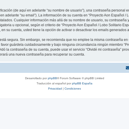
cación (de aquí en adelante “su nombre de usuario”), una contraseña personal em
 en adelante “su email”). La información de su cuenta en “Proyecto Aon Español / L
stalados. Cualquier información más allá de su nombre de usuario, su contraseña y
igatoria u opcional, según el criterio de “Proyecto Aon Español / Lobo Solitario Esp
en su cuenta, usted tiene la opción de activar o desactivar los emails generados
to está segura. Sin embargo, se recomienda que no emplee la misma contraseña en 
r favor guárdela cuidadosamente y bajo ninguna circunstancia ningún miembro “Pr
vidó la contraseña de su cuenta, puede usar el servicio “Olvidé mi contraseña” provi
erará una nueva contraseña para recuperar su cuenta.
Desarrollado por
phpBB
® Forum Software © phpBB Limited
Traducción al español por
phpBB España
Privacidad
|
Condiciones