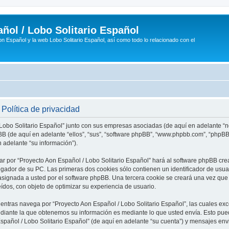
ñol / Lobo Solitario Español
n Español y la web Lobo Solitario Español, así como todo lo relacionado con el
Política de privacidad
 Lobo Solitario Español” junto con sus empresas asociadas (de aquí en adelante “no
phpBB (de aquí en adelante “ellos”, “sus”, “software phpBB”, “www.phpbb.com”, “php
 adelante “su información”).
ar por “Proyecto Aon Español / Lobo Solitario Español” hará al software phpBB cr
ador de su PC. Las primeras dos cookies sólo contienen un identificador de usuari
asignada a usted por el software phpBB. Una tercera cookie se creará una vez q
eídos, con objeto de optimizar su experiencia de usuario.
tras navega por “Proyecto Aon Español / Lobo Solitario Español”, las cuales exc
diante la que obtenemos su información es mediante lo que usted envía. Esto pued
Español / Lobo Solitario Español” (de aquí en adelante “su cuenta”) y mensajes en