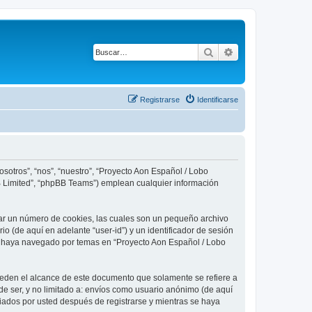
Buscar
Búsqueda avanza
Registrarse
Identificarse
sotros”, “nos”, “nuestro”, “Proyecto Aon Español / Lobo
BB Limited”, “phpBB Teams”) emplean cualquier información
ear un número de cookies, las cuales son un pequeño archivo
o (de aquí en adelante “user-id”) y un identificador de sesión
ue haya navegado por temas en “Proyecto Aon Español / Lobo
eden el alcance de este documento que solamente se refiere a
e ser, y no limitado a: envíos como usuario anónimo (de aquí
viados por usted después de registrarse y mientras se haya