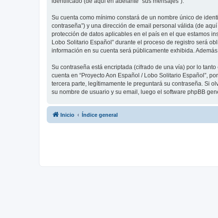
identificado (de aquí en adelante “sus mensajes”).
Su cuenta como mínimo constará de un nombre único de identifi
contraseña”) y una dirección de email personal válida (de aquí
protección de datos aplicables en el país en el que estamos in
Lobo Solitario Español” durante el proceso de registro será obl
información en su cuenta será públicamente exhibida. Además, 
Su contraseña está encriptada (cifrado de una vía) por lo tan
cuenta en “Proyecto Aon Español / Lobo Solitario Español”, po
tercera parte, legítimamente le preguntará su contraseña. Si ol
su nombre de usuario y su email, luego el software phpBB gen
Inicio
Índice general