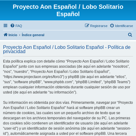
Proyecto Aon Español / Lobo Solitario
Español
FAQ
Registrarse
Identificarse
B
Inicio
Índice general
u
Proyecto Aon Español / Lobo Solitario Español - Política de
s
privacidad
c
Esta política explica con detalle cómo “Proyecto Aon Español / Lobo Solitario
a
Español” junto con sus empresas asociadas (de aquí en adelante “nosotros”,
r
“nos”, “nuestro”, “Proyecto Aon Español / Lobo Solitario Español”,
“https://www.projectaon.org/es/foro3”) y phpBB (de aquí en adelante “ellos”,
“sus”, “software phpBB”, “www.phpbb.com”, “phpBB Limited”, “phpBB Teams”)
emplean cualquier información obtenida durante cualquier sesión de uso por
usted (de aquí en adelante “su información”).
Su información es obtenida por dos vías. Primeramente, navegar por “Proyecto
Aon Español / Lobo Solitario Español” hará al software phpBB crear un
número de cookies, las cuales son un pequeño archivo de texto que se
descargan en los archivos temporales del navegador de su PC. Las primeras
dos cookies sólo contienen un identificador de usuario (de aquí en adelante
“user-id”) y un identificador de sesión anónima (de aquí en adelante “session-
id”), automáticamente asignada a usted por el software phpBB. Una tercera