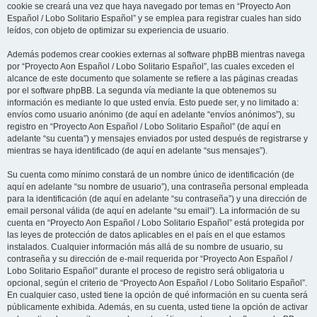
cookie se creará una vez que haya navegado por temas en “Proyecto Aon
Español / Lobo Solitario Español” y se emplea para registrar cuales han sido
leídos, con objeto de optimizar su experiencia de usuario.
Además podemos crear cookies externas al software phpBB mientras navega
por “Proyecto Aon Español / Lobo Solitario Español”, las cuales exceden el
alcance de este documento que solamente se refiere a las páginas creadas
por el software phpBB. La segunda vía mediante la que obtenemos su
información es mediante lo que usted envía. Esto puede ser, y no limitado a:
envíos como usuario anónimo (de aquí en adelante “envíos anónimos”), su
registro en “Proyecto Aon Español / Lobo Solitario Español” (de aquí en
adelante “su cuenta”) y mensajes enviados por usted después de registrarse y
mientras se haya identificado (de aquí en adelante “sus mensajes”).
Su cuenta como mínimo constará de un nombre único de identificación (de
aquí en adelante “su nombre de usuario”), una contraseña personal empleada
para la identificación (de aquí en adelante “su contraseña”) y una dirección de
email personal válida (de aquí en adelante “su email”). La información de su
cuenta en “Proyecto Aon Español / Lobo Solitario Español” está protegida por
las leyes de protección de datos aplicables en el país en el que estamos
instalados. Cualquier información más allá de su nombre de usuario, su
contraseña y su dirección de e-mail requerida por “Proyecto Aon Español /
Lobo Solitario Español” durante el proceso de registro será obligatoria u
opcional, según el criterio de “Proyecto Aon Español / Lobo Solitario Español”.
En cualquier caso, usted tiene la opción de qué información en su cuenta será
públicamente exhibida. Además, en su cuenta, usted tiene la opción de activar