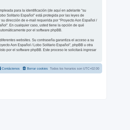
pleada para la identificación (de aquí en adelante “su
obo Solitario Español” está protegida por las leyes de
 su dirección de e-mail requerida por “Proyecto Aon Español /
añol”. En cualquier caso, usted tiene la opción de qué
 automáticamente por el software phpBB.
diferentes websites. Su contraseña garantiza el acceso a su
oyecto Aon Español / Lobo Solitario Español”, phpBB u otra
sto por el software phpBB. Este proceso le solicitará ingresar
Contáctenos
Borrar cookies
Todos los horarios son
UTC+02:00