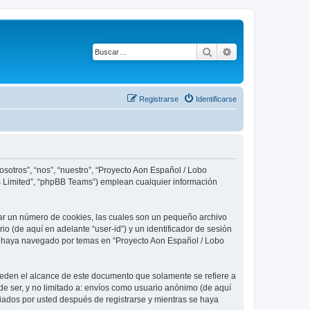
Buscar
Búsqueda avanza
Registrarse
Identificarse
sotros”, “nos”, “nuestro”, “Proyecto Aon Español / Lobo
BB Limited”, “phpBB Teams”) emplean cualquier información
ear un número de cookies, las cuales son un pequeño archivo
o (de aquí en adelante “user-id”) y un identificador de sesión
ue haya navegado por temas en “Proyecto Aon Español / Lobo
eden el alcance de este documento que solamente se refiere a
e ser, y no limitado a: envíos como usuario anónimo (de aquí
viados por usted después de registrarse y mientras se haya