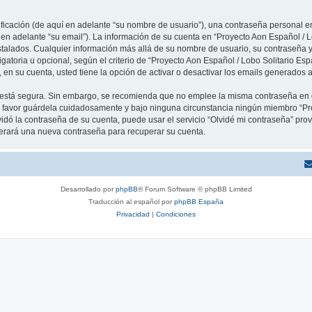
cación (de aquí en adelante “su nombre de usuario”), una contraseña personal em
 en adelante “su email”). La información de su cuenta en “Proyecto Aon Español / L
stalados. Cualquier información más allá de su nombre de usuario, su contraseña y
igatoria u opcional, según el criterio de “Proyecto Aon Español / Lobo Solitario Esp
en su cuenta, usted tiene la opción de activar o desactivar los emails generados
to está segura. Sin embargo, se recomienda que no emplee la misma contraseña en 
r favor guárdela cuidadosamente y bajo ninguna circunstancia ningún miembro “Pr
vidó la contraseña de su cuenta, puede usar el servicio “Olvidé mi contraseña” provi
erará una nueva contraseña para recuperar su cuenta.
Desarrollado por
phpBB
® Forum Software © phpBB Limited
Traducción al español por
phpBB España
Privacidad
|
Condiciones