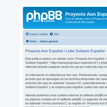
Proyecto Aon Espa
Foro de debate sobre el Proyecto Ao
mundo de los libro-juegos
Enlaces rápidos
FAQ
Inicio
Índice general
Proyecto Aon Español / Lobo Solitario Español - 
Esta política explica con detalle cómo “Proyecto Aon Español /
Solitario Español”, “https://www.projectaon.org/es/foro3”) y 
obtenida durante cualquier sesión de uso por usted (de aquí en
Su información es obtenida por dos vías. Primeramente, naveg
de texto que se descargan en los archivos temporales del naveg
anónima (de aquí en adelante “session-id”), automáticamente 
Solitario Español” y se emplea para registrar cuales han sido l
Además podemos crear cookies externas al software phpBB mien
las páginas creadas por el software phpBB. La segunda vía me
en adelante “envíos anónimos”), su registro en “Proyecto Aon 