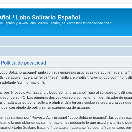
ñol / Lobo Solitario Español
n Español y la web Lobo Solitario Español, así como todo lo relacionado con el
Política de privacidad
 Lobo Solitario Español” junto con sus empresas asociadas (de aquí en adelante “no
phpBB (de aquí en adelante “ellos”, “sus”, “software phpBB”, “www.phpbb.com”, “php
 adelante “su información”).
ar por “Proyecto Aon Español / Lobo Solitario Español” hará al software phpBB cr
ador de su PC. Las primeras dos cookies sólo contienen un identificador de usuari
asignada a usted por el software phpBB. Una tercera cookie se creará una vez q
eídos, con objeto de optimizar su experiencia de usuario.
tras navega por “Proyecto Aon Español / Lobo Solitario Español”, las cuales exc
diante la que obtenemos su información es mediante lo que usted envía. Esto pued
Español / Lobo Solitario Español” (de aquí en adelante “su cuenta”) y mensajes en