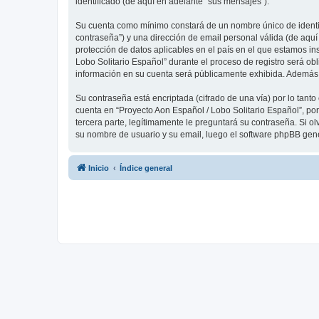
identificado (de aquí en adelante “sus mensajes”).
Su cuenta como mínimo constará de un nombre único de identifi
contraseña”) y una dirección de email personal válida (de aquí
protección de datos aplicables en el país en el que estamos in
Lobo Solitario Español” durante el proceso de registro será obl
información en su cuenta será públicamente exhibida. Además, 
Su contraseña está encriptada (cifrado de una vía) por lo tan
cuenta en “Proyecto Aon Español / Lobo Solitario Español”, po
tercera parte, legítimamente le preguntará su contraseña. Si ol
su nombre de usuario y su email, luego el software phpBB gen
Inicio
Índice general