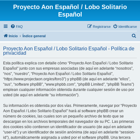
Proyecto Aon Español / Lobo Solitario
Español
FAQ
Registrarse
Identificarse
B
Inicio
Índice general
u
Proyecto Aon Español / Lobo Solitario Español - Política de
s
privacidad
c
Esta política explica con detalle cómo “Proyecto Aon Español / Lobo Solitario
a
Español” junto con sus empresas asociadas (de aquí en adelante “nosotros”,
r
“nos”, “nuestro”, “Proyecto Aon Español / Lobo Solitario Español”,
“https://www.projectaon.org/es/foro3”) y phpBB (de aquí en adelante “ellos”,
“sus”, “software phpBB”, “www.phpbb.com”, “phpBB Limited”, “phpBB Teams”)
emplean cualquier información obtenida durante cualquier sesión de uso por
usted (de aquí en adelante “su información”).
Su información es obtenida por dos vías. Primeramente, navegar por “Proyecto
Aon Español / Lobo Solitario Español” hará al software phpBB crear un
número de cookies, las cuales son un pequeño archivo de texto que se
descargan en los archivos temporales del navegador de su PC. Las primeras
dos cookies sólo contienen un identificador de usuario (de aquí en adelante
“user-id”) y un identificador de sesión anónima (de aquí en adelante “session-
id”), automáticamente asignada a usted por el software phpBB. Una tercera