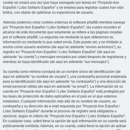
cookie se creará una vez que haya navegado por temas en “Proyecto Aon
Español / Lobo Solitario Español” y se emplea para registrar cuales han sido
leídos, con objeto de optimizar su experiencia de usuario.
Además podemos crear cookies externas al software phpBB mientras navega
por “Proyecto Aon Español / Lobo Solitario Español”, las cuales exceden el
alcance de este documento que solamente se refiere a las páginas creadas
por el software phpBB. La segunda vía mediante la que obtenemos su
información es mediante lo que usted envía. Esto puede ser, y no limitado a:
envíos como usuario anónimo (de aquí en adelante “envíos anónimos”), su
registro en “Proyecto Aon Español / Lobo Solitario Español” (de aquí en
adelante “su cuenta”) y mensajes enviados por usted después de registrarse y
mientras se haya identificado (de aquí en adelante “sus mensajes”).
Su cuenta como mínimo constará de un nombre único de identificación (de
aquí en adelante “su nombre de usuario”), una contraseña personal empleada
para la identificación (de aquí en adelante “su contraseña”) y una dirección de
email personal válida (de aquí en adelante “su email”). La información de su
cuenta en “Proyecto Aon Español / Lobo Solitario Español” está protegida por
las leyes de protección de datos aplicables en el país en el que estamos
instalados. Cualquier información más allá de su nombre de usuario, su
contraseña y su dirección de e-mail requerida por “Proyecto Aon Español /
Lobo Solitario Español” durante el proceso de registro será obligatoria u
opcional, según el criterio de “Proyecto Aon Español / Lobo Solitario Español”.
En cualquier caso, usted tiene la opción de qué información en su cuenta será
públicamente exhibida. Además, en su cuenta, usted tiene la opción de activar