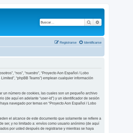
Buscar
Búsqueda avanza
Registrarse
Identificarse
sotros”, “nos”, “nuestro”, “Proyecto Aon Español / Lobo
BB Limited”, “phpBB Teams”) emplean cualquier información
ear un número de cookies, las cuales son un pequeño archivo
o (de aquí en adelante “user-id”) y un identificador de sesión
ue haya navegado por temas en “Proyecto Aon Español / Lobo
eden el alcance de este documento que solamente se refiere a
e ser, y no limitado a: envíos como usuario anónimo (de aquí
viados por usted después de registrarse y mientras se haya