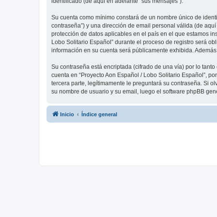
identificado (de aquí en adelante “sus mensajes”).
Su cuenta como mínimo constará de un nombre único de identifi
contraseña”) y una dirección de email personal válida (de aquí
protección de datos aplicables en el país en el que estamos in
Lobo Solitario Español” durante el proceso de registro será obl
información en su cuenta será públicamente exhibida. Además, 
Su contraseña está encriptada (cifrado de una vía) por lo tan
cuenta en “Proyecto Aon Español / Lobo Solitario Español”, po
tercera parte, legítimamente le preguntará su contraseña. Si ol
su nombre de usuario y su email, luego el software phpBB gen
Inicio
Índice general