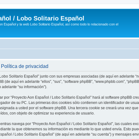
ñol / Lobo Solitario Español
n Español y la web Lobo Solitario Español, así como todo lo relacionado con el
Política de privacidad
 Lobo Solitario Español” junto con sus empresas asociadas (de aquí en adelante “no
phpBB (de aquí en adelante “ellos”, “sus”, “software phpBB”, “www.phpbb.com”, “php
 adelante “su información”).
ar por “Proyecto Aon Español / Lobo Solitario Español” hará al software phpBB cr
ador de su PC. Las primeras dos cookies sólo contienen un identificador de usuari
asignada a usted por el software phpBB. Una tercera cookie se creará una vez q
eídos, con objeto de optimizar su experiencia de usuario.
tras navega por “Proyecto Aon Español / Lobo Solitario Español”, las cuales exc
diante la que obtenemos su información es mediante lo que usted envía. Esto pued
Español / Lobo Solitario Español” (de aquí en adelante “su cuenta”) y mensajes en