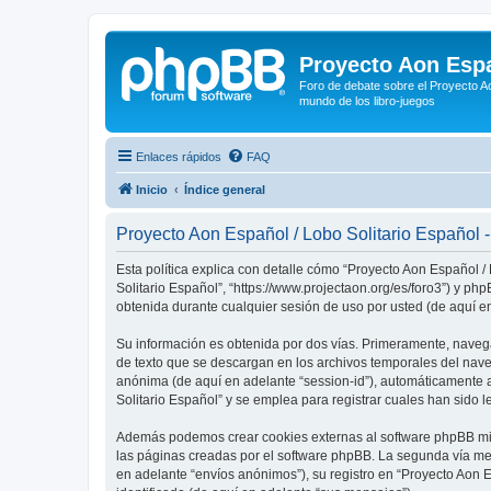
Proyecto Aon Espa
Foro de debate sobre el Proyecto Ao
mundo de los libro-juegos
Enlaces rápidos
FAQ
Inicio
Índice general
Proyecto Aon Español / Lobo Solitario Español - 
Esta política explica con detalle cómo “Proyecto Aon Español /
Solitario Español”, “https://www.projectaon.org/es/foro3”) y 
obtenida durante cualquier sesión de uso por usted (de aquí en
Su información es obtenida por dos vías. Primeramente, naveg
de texto que se descargan en los archivos temporales del naveg
anónima (de aquí en adelante “session-id”), automáticamente 
Solitario Español” y se emplea para registrar cuales han sido l
Además podemos crear cookies externas al software phpBB mien
las páginas creadas por el software phpBB. La segunda vía me
en adelante “envíos anónimos”), su registro en “Proyecto Aon 