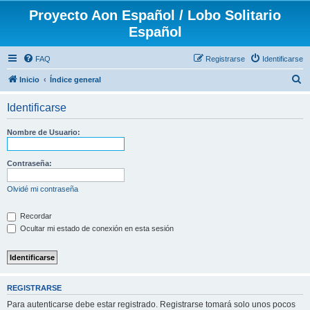
Proyecto Aon Español / Lobo Solitario
Español
FAQ
Registrarse
Identificarse
B
Inicio
Índice general
u
Identificarse
s
c
Nombre de Usuario:
a
r
Contraseña:
Olvidé mi contraseña
Recordar
Ocultar mi estado de conexión en esta sesión
REGISTRARSE
Para autenticarse debe estar registrado. Registrarse tomará solo unos pocos