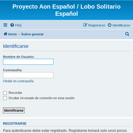
Proyecto Aon Español / Lobo Solitario
Español
FAQ
Registrarse
Identificarse
B
Inicio
Índice general
u
Identificarse
s
c
Nombre de Usuario:
a
r
Contraseña:
Olvidé mi contraseña
Recordar
Ocultar mi estado de conexión en esta sesión
REGISTRARSE
Para autenticarse debe estar registrado. Registrarse tomará solo unos pocos