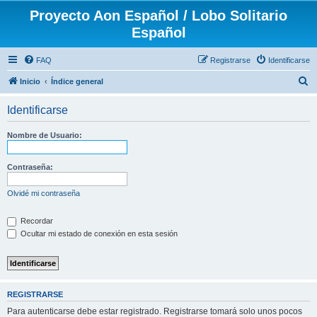
Proyecto Aon Español / Lobo Solitario
Español
FAQ
Registrarse
Identificarse
B
Inicio
Índice general
u
Identificarse
s
c
Nombre de Usuario:
a
r
Contraseña:
Olvidé mi contraseña
Recordar
Ocultar mi estado de conexión en esta sesión
REGISTRARSE
Para autenticarse debe estar registrado. Registrarse tomará solo unos pocos