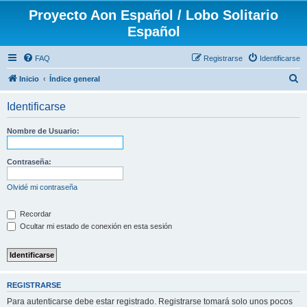
Proyecto Aon Español / Lobo Solitario
Español
FAQ
Registrarse
Identificarse
B
Inicio
Índice general
u
Identificarse
s
c
Nombre de Usuario:
a
r
Contraseña:
Olvidé mi contraseña
Recordar
Ocultar mi estado de conexión en esta sesión
REGISTRARSE
Para autenticarse debe estar registrado. Registrarse tomará solo unos pocos