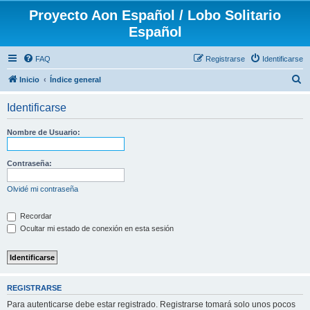
Proyecto Aon Español / Lobo Solitario
Español
FAQ
Registrarse
Identificarse
B
Inicio
Índice general
u
Identificarse
s
c
Nombre de Usuario:
a
r
Contraseña:
Olvidé mi contraseña
Recordar
Ocultar mi estado de conexión en esta sesión
REGISTRARSE
Para autenticarse debe estar registrado. Registrarse tomará solo unos pocos