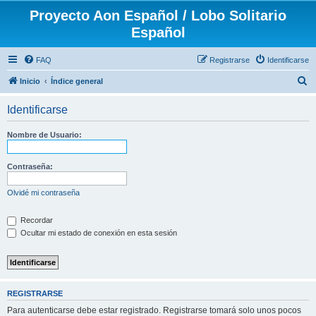
Proyecto Aon Español / Lobo Solitario
Español
FAQ
Registrarse
Identificarse
B
Inicio
Índice general
u
Identificarse
s
c
Nombre de Usuario:
a
r
Contraseña:
Olvidé mi contraseña
Recordar
Ocultar mi estado de conexión en esta sesión
REGISTRARSE
Para autenticarse debe estar registrado. Registrarse tomará solo unos pocos