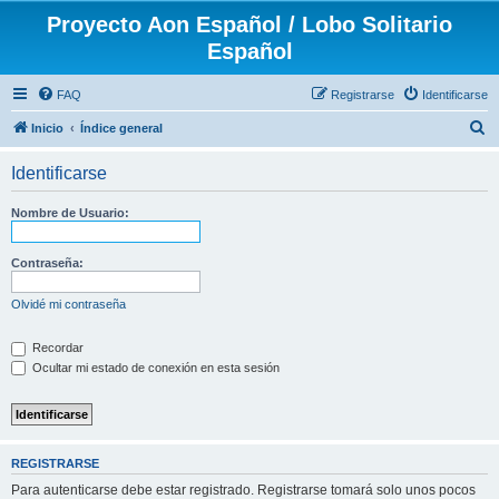
Proyecto Aon Español / Lobo Solitario
Español
FAQ
Registrarse
Identificarse
B
Inicio
Índice general
u
Identificarse
s
c
Nombre de Usuario:
a
r
Contraseña:
Olvidé mi contraseña
Recordar
Ocultar mi estado de conexión en esta sesión
REGISTRARSE
Para autenticarse debe estar registrado. Registrarse tomará solo unos pocos