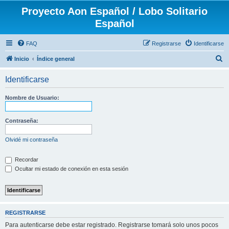
Proyecto Aon Español / Lobo Solitario
Español
FAQ
Registrarse
Identificarse
B
Inicio
Índice general
u
Identificarse
s
c
Nombre de Usuario:
a
r
Contraseña:
Olvidé mi contraseña
Recordar
Ocultar mi estado de conexión en esta sesión
REGISTRARSE
Para autenticarse debe estar registrado. Registrarse tomará solo unos pocos