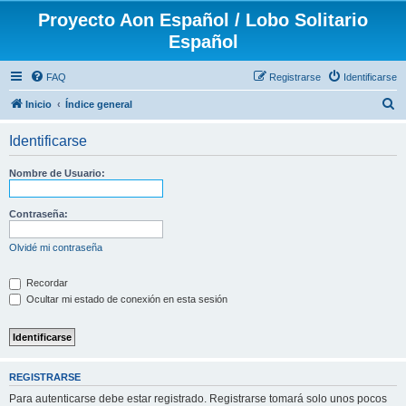
Proyecto Aon Español / Lobo Solitario
Español
FAQ
Registrarse
Identificarse
B
Inicio
Índice general
u
Identificarse
s
c
Nombre de Usuario:
a
r
Contraseña:
Olvidé mi contraseña
Recordar
Ocultar mi estado de conexión en esta sesión
REGISTRARSE
Para autenticarse debe estar registrado. Registrarse tomará solo unos pocos