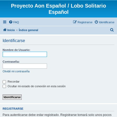
Proyecto Aon Español / Lobo Solitario
Español
FAQ
Registrarse
Identificarse
B
Inicio
Índice general
u
Identificarse
s
c
Nombre de Usuario:
a
r
Contraseña:
Olvidé mi contraseña
Recordar
Ocultar mi estado de conexión en esta sesión
REGISTRARSE
Para autenticarse debe estar registrado. Registrarse tomará solo unos pocos