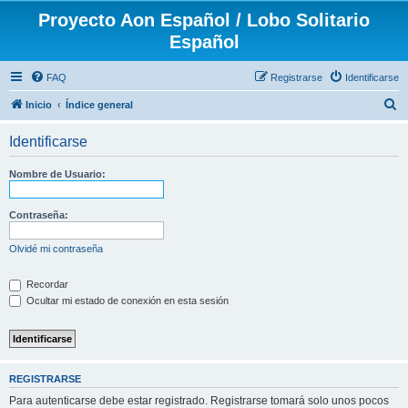
Proyecto Aon Español / Lobo Solitario
Español
FAQ
Registrarse
Identificarse
B
Inicio
Índice general
u
Identificarse
s
c
Nombre de Usuario:
a
r
Contraseña:
Olvidé mi contraseña
Recordar
Ocultar mi estado de conexión en esta sesión
REGISTRARSE
Para autenticarse debe estar registrado. Registrarse tomará solo unos pocos