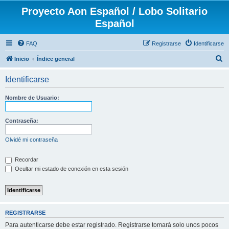
Proyecto Aon Español / Lobo Solitario
Español
FAQ
Registrarse
Identificarse
B
Inicio
Índice general
u
Identificarse
s
c
Nombre de Usuario:
a
r
Contraseña:
Olvidé mi contraseña
Recordar
Ocultar mi estado de conexión en esta sesión
REGISTRARSE
Para autenticarse debe estar registrado. Registrarse tomará solo unos pocos