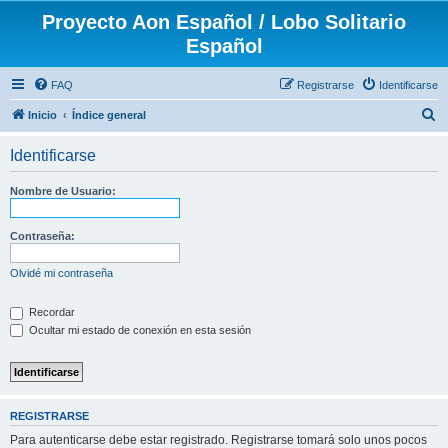
Proyecto Aon Español / Lobo Solitario
Español
FAQ
Registrarse
Identificarse
B
Inicio
Índice general
u
Identificarse
s
c
Nombre de Usuario:
a
r
Contraseña:
Olvidé mi contraseña
Recordar
Ocultar mi estado de conexión en esta sesión
REGISTRARSE
Para autenticarse debe estar registrado. Registrarse tomará solo unos pocos