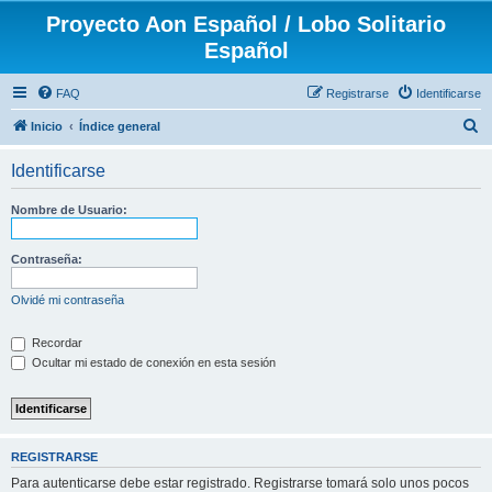
Proyecto Aon Español / Lobo Solitario
Español
FAQ
Registrarse
Identificarse
B
Inicio
Índice general
u
Identificarse
s
c
Nombre de Usuario:
a
r
Contraseña:
Olvidé mi contraseña
Recordar
Ocultar mi estado de conexión en esta sesión
REGISTRARSE
Para autenticarse debe estar registrado. Registrarse tomará solo unos pocos