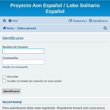
Proyecto Aon Español / Lobo Solitario
Español
FAQ
Registrarse
Identificarse
B
Inicio
Índice general
u
Identificarse
s
c
Nombre de Usuario:
a
r
Contraseña:
Olvidé mi contraseña
Recordar
Ocultar mi estado de conexión en esta sesión
REGISTRARSE
Para autenticarse debe estar registrado. Registrarse tomará solo unos pocos