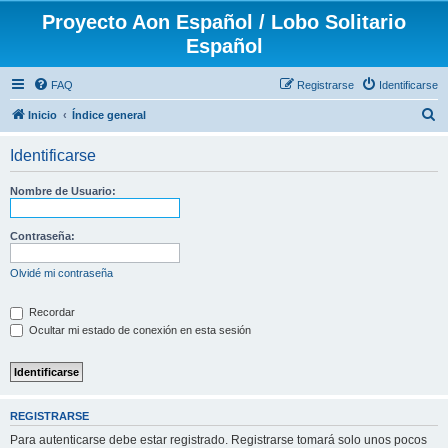
Proyecto Aon Español / Lobo Solitario
Español
FAQ
Registrarse
Identificarse
B
Inicio
Índice general
u
Identificarse
s
c
Nombre de Usuario:
a
r
Contraseña:
Olvidé mi contraseña
Recordar
Ocultar mi estado de conexión en esta sesión
REGISTRARSE
Para autenticarse debe estar registrado. Registrarse tomará solo unos pocos