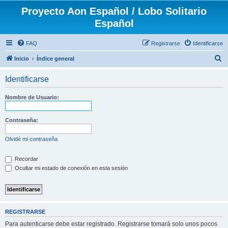
Proyecto Aon Español / Lobo Solitario
Español
FAQ
Registrarse
Identificarse
B
Inicio
Índice general
u
Identificarse
s
c
Nombre de Usuario:
a
r
Contraseña:
Olvidé mi contraseña
Recordar
Ocultar mi estado de conexión en esta sesión
REGISTRARSE
Para autenticarse debe estar registrado. Registrarse tomará solo unos pocos