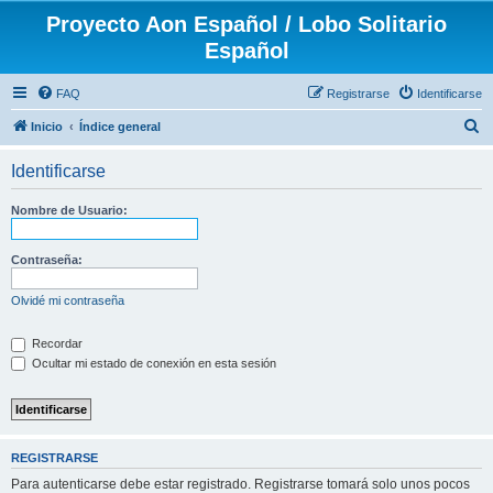
Proyecto Aon Español / Lobo Solitario
Español
FAQ
Registrarse
Identificarse
B
Inicio
Índice general
u
Identificarse
s
c
Nombre de Usuario:
a
r
Contraseña:
Olvidé mi contraseña
Recordar
Ocultar mi estado de conexión en esta sesión
REGISTRARSE
Para autenticarse debe estar registrado. Registrarse tomará solo unos pocos