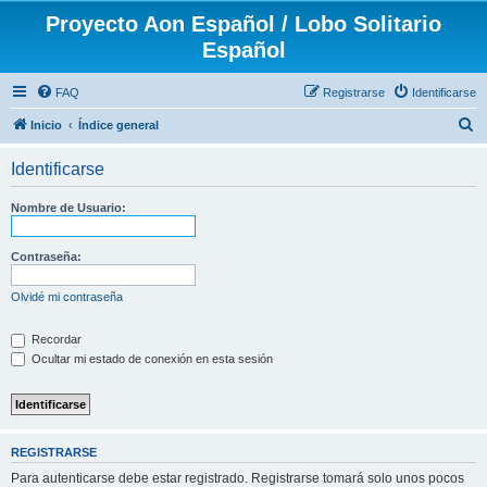
Proyecto Aon Español / Lobo Solitario
Español
FAQ
Registrarse
Identificarse
B
Inicio
Índice general
u
Identificarse
s
c
Nombre de Usuario:
a
r
Contraseña:
Olvidé mi contraseña
Recordar
Ocultar mi estado de conexión en esta sesión
REGISTRARSE
Para autenticarse debe estar registrado. Registrarse tomará solo unos pocos