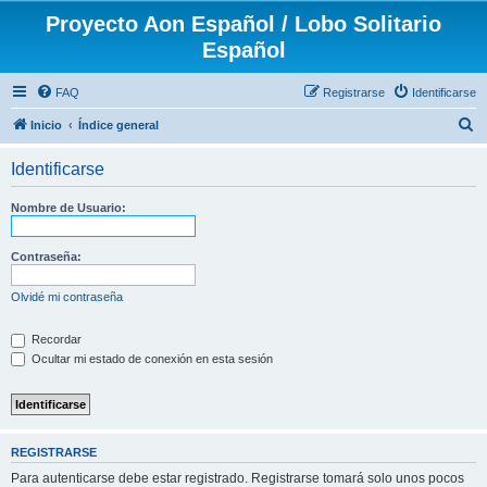
Proyecto Aon Español / Lobo Solitario
Español
FAQ
Registrarse
Identificarse
B
Inicio
Índice general
u
Identificarse
s
c
Nombre de Usuario:
a
r
Contraseña:
Olvidé mi contraseña
Recordar
Ocultar mi estado de conexión en esta sesión
REGISTRARSE
Para autenticarse debe estar registrado. Registrarse tomará solo unos pocos