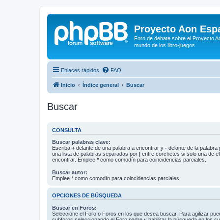
Proyecto Aon Espa
Foro de debate sobre el Proyecto Ao
mundo de los libro-juegos
Enlaces rápidos
FAQ
Inicio
Índice general
Buscar
Buscar
CONSULTA
Buscar palabras clave:
Escriba
+
delante de una palabra a encontrar y
-
delante de la palabra 
una lista de palabras separadas por
|
entre corchetes si solo una de el
encontrar. Emplee
*
como comodín para coincidencias parciales.
Buscar autor:
Emplee * como comodín para coincidencias parciales.
OPCIONES DE BÚSQUEDA
Buscar en Foros:
Seleccione el Foro o Foros en los que desea buscar. Para agilizar pue
subforos seleccionando el Foro padre y habilitar la búsqueda en los 