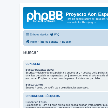
Proyecto Aon Espa
Foro de debate sobre el Proyecto Ao
mundo de los libro-juegos
Enlaces rápidos
FAQ
Inicio
Índice general
Buscar
Buscar
CONSULTA
Buscar palabras clave:
Escriba
+
delante de una palabra a encontrar y
-
delante de la palabra 
una lista de palabras separadas por
|
entre corchetes si solo una de el
encontrar. Emplee
*
como comodín para coincidencias parciales.
Buscar autor:
Emplee * como comodín para coincidencias parciales.
OPCIONES DE BÚSQUEDA
Buscar en Foros:
Seleccione el Foro o Foros en los que desea buscar. Para agilizar pue
subforos seleccionando el Foro padre y habilitar la búsqueda en los 