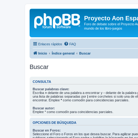
Proyecto Aon Espa
Foro de debate sobre el Proyecto Ao
mundo de los libro-juegos
Enlaces rápidos
FAQ
Inicio
Índice general
Buscar
Buscar
CONSULTA
Buscar palabras clave:
Escriba
+
delante de una palabra a encontrar y
-
delante de la palabra 
una lista de palabras separadas por
|
entre corchetes si solo una de el
encontrar. Emplee
*
como comodín para coincidencias parciales.
Buscar autor:
Emplee * como comodín para coincidencias parciales.
OPCIONES DE BÚSQUEDA
Buscar en Foros:
Seleccione el Foro o Foros en los que desea buscar. Para agilizar pue
subforos seleccionando el Foro padre y habilitar la búsqueda en los 