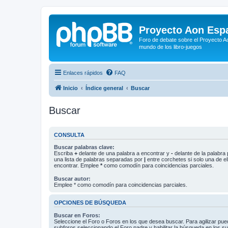
Proyecto Aon Espa
Foro de debate sobre el Proyecto Ao
mundo de los libro-juegos
Enlaces rápidos
FAQ
Inicio
Índice general
Buscar
Buscar
CONSULTA
Buscar palabras clave:
Escriba
+
delante de una palabra a encontrar y
-
delante de la palabra 
una lista de palabras separadas por
|
entre corchetes si solo una de el
encontrar. Emplee
*
como comodín para coincidencias parciales.
Buscar autor:
Emplee * como comodín para coincidencias parciales.
OPCIONES DE BÚSQUEDA
Buscar en Foros:
Seleccione el Foro o Foros en los que desea buscar. Para agilizar pue
subforos seleccionando el Foro padre y habilitar la búsqueda en los 