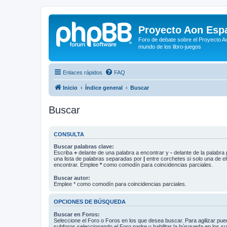
Proyecto Aon Espa
Foro de debate sobre el Proyecto Ao
mundo de los libro-juegos
Enlaces rápidos
FAQ
Inicio
Índice general
Buscar
Buscar
CONSULTA
Buscar palabras clave:
Escriba
+
delante de una palabra a encontrar y
-
delante de la palabra 
una lista de palabras separadas por
|
entre corchetes si solo una de el
encontrar. Emplee
*
como comodín para coincidencias parciales.
Buscar autor:
Emplee * como comodín para coincidencias parciales.
OPCIONES DE BÚSQUEDA
Buscar en Foros:
Seleccione el Foro o Foros en los que desea buscar. Para agilizar pue
subforos seleccionando el Foro padre y habilitar la búsqueda en los 