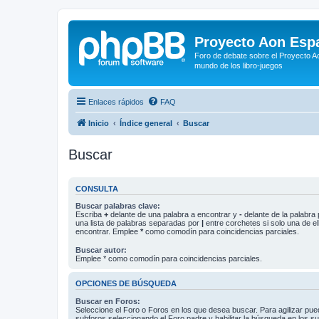
Proyecto Aon Espa
Foro de debate sobre el Proyecto Ao
mundo de los libro-juegos
Enlaces rápidos
FAQ
Inicio
Índice general
Buscar
Buscar
CONSULTA
Buscar palabras clave:
Escriba
+
delante de una palabra a encontrar y
-
delante de la palabra 
una lista de palabras separadas por
|
entre corchetes si solo una de el
encontrar. Emplee
*
como comodín para coincidencias parciales.
Buscar autor:
Emplee * como comodín para coincidencias parciales.
OPCIONES DE BÚSQUEDA
Buscar en Foros:
Seleccione el Foro o Foros en los que desea buscar. Para agilizar pue
subforos seleccionando el Foro padre y habilitar la búsqueda en los 