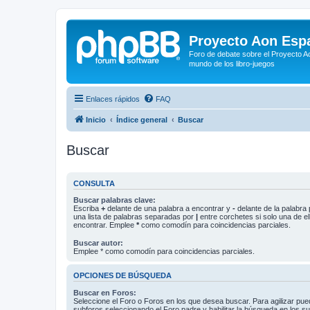
Proyecto Aon Espa
Foro de debate sobre el Proyecto Ao
mundo de los libro-juegos
Enlaces rápidos
FAQ
Inicio
Índice general
Buscar
Buscar
CONSULTA
Buscar palabras clave:
Escriba
+
delante de una palabra a encontrar y
-
delante de la palabra 
una lista de palabras separadas por
|
entre corchetes si solo una de el
encontrar. Emplee
*
como comodín para coincidencias parciales.
Buscar autor:
Emplee * como comodín para coincidencias parciales.
OPCIONES DE BÚSQUEDA
Buscar en Foros:
Seleccione el Foro o Foros en los que desea buscar. Para agilizar pue
subforos seleccionando el Foro padre y habilitar la búsqueda en los 