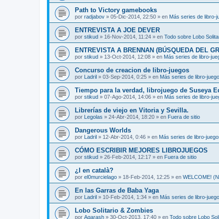
Path to Victory gamebooks
por
radjabov
»
05-Dic-2014, 22:50
» en
Más series de libro-
ENTREVISTA A JOE DEVER
por
stikud
»
16-Nov-2014, 11:24
» en
Todo sobre Lobo Solita
ENTREVISTA A BRENNAN (BÚSQUEDA DEL GR
por
stikud
»
13-Oct-2014, 12:08
» en
Más series de libro-ju
Concurso de creacion de libro-juegos
por
Ladril
»
03-Sep-2014, 0:25
» en
Más series de libro-jueg
Tiempo para la verdad, librojuego de Suseya E
por
stikud
»
07-Ago-2014, 14:06
» en
Más series de libro-ju
Librerías de viejo en Vitoria y Sevilla.
por
Legolas
»
24-Abr-2014, 18:20
» en
Fuera de sitio
Dangerous Worlds
por
Ladril
»
12-Abr-2014, 0:46
» en
Más series de libro-jueg
CÓMO ESCRIBIR MEJORES LIBROJUEGOS
por
stikud
»
26-Feb-2014, 12:17
» en
Fuera de sitio
¿I en català?
por
el0murcielago
»
18-Feb-2014, 12:25
» en
WELCOME! (Non
En las Garras de Baba Yaga
por
Ladril
»
10-Feb-2014, 1:34
» en
Más series de libro-jueg
Lobo Solitario & Zombies
por
Agarash
»
30-Oct-2013, 17:40
» en
Todo sobre Lobo Soli