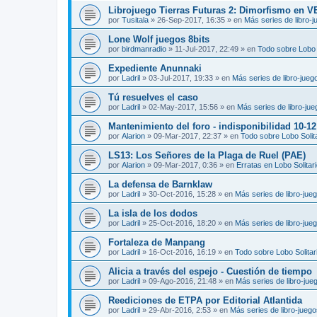
Librojuego Tierras Futuras 2: Dimorfismo en 
por
Tusitala
»
26-Sep-2017, 16:35
» en
Más series de libro-
Lone Wolf juegos 8bits
por
birdmanradio
»
11-Jul-2017, 22:49
» en
Todo sobre Lobo S
Expediente Anunnaki
por
Ladril
»
03-Jul-2017, 19:33
» en
Más series de libro-jueg
Tú resuelves el caso
por
Ladril
»
02-May-2017, 15:56
» en
Más series de libro-ju
Mantenimiento del foro - indisponibilidad 10-1
por
Alarion
»
09-Mar-2017, 22:37
» en
Todo sobre Lobo Solit
LS13: Los Señores de la Plaga de Ruel (PAE)
por
Alarion
»
09-Mar-2017, 0:36
» en
Erratas en Lobo Solitar
La defensa de Barnklaw
por
Ladril
»
30-Oct-2016, 15:28
» en
Más series de libro-jue
La isla de los dodos
por
Ladril
»
25-Oct-2016, 18:20
» en
Más series de libro-jue
Fortaleza de Manpang
por
Ladril
»
16-Oct-2016, 16:19
» en
Todo sobre Lobo Solitar
Alicia a través del espejo - Cuestión de tiempo
por
Ladril
»
09-Ago-2016, 21:48
» en
Más series de libro-jue
Reediciones de ETPA por Editorial Atlantida
por
Ladril
»
29-Abr-2016, 2:53
» en
Más series de libro-jueg