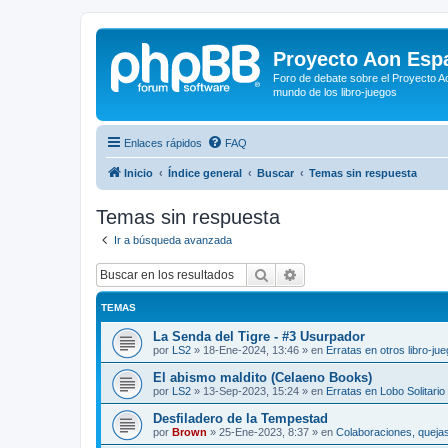
Proyecto Aon Espa
Foro de debate sobre el Proyecto Ao
mundo de los libro-juegos
Enlaces rápidos
FAQ
Inicio
Índice general
Buscar
Temas sin respuesta
Temas sin respuesta
Ir a búsqueda avanzada
Buscar
Búsqueda avanzada
TEMAS
La Senda del Tigre - #3 Usurpador
por
LS2
»
18-Ene-2024, 13:46
» en
Erratas en otros libro-ju
El abismo maldito (Celaeno Books)
por
LS2
»
13-Sep-2023, 15:24
» en
Erratas en Lobo Solitario
Desfiladero de la Tempestad
por
Brown
»
25-Ene-2023, 8:37
» en
Colaboraciones, quejas