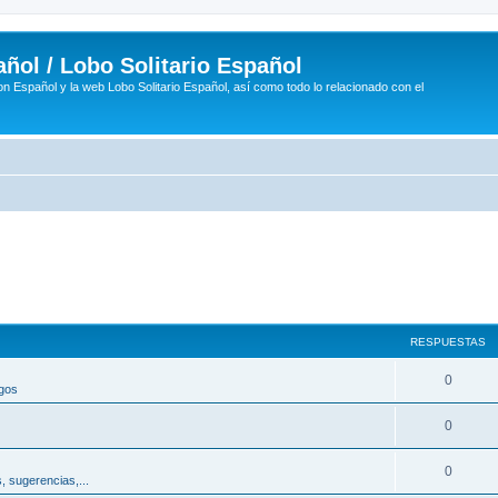
ñol / Lobo Solitario Español
n Español y la web Lobo Solitario Español, así como todo lo relacionado con el
RESPUESTAS
R
0
egos
e
R
0
s
e
p
R
0
, sugerencias,...
s
u