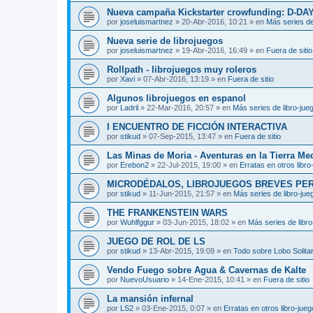
Nueva campaña Kickstarter crowfunding: D-DA
por
joseluismartnez
»
20-Abr-2016, 10:21
» en
Más series de
Nueva serie de librojuegos
por
joseluismartnez
»
19-Abr-2016, 16:49
» en
Fuera de sitio
Rollpath - librojuegos muy roleros
por
Xavi
»
07-Abr-2016, 13:19
» en
Fuera de sitio
Algunos librojuegos en espanol
por
Ladril
»
22-Mar-2016, 20:57
» en
Más series de libro-jue
I ENCUENTRO DE FICCIÓN INTERACTIVA
por
stikud
»
07-Sep-2015, 13:47
» en
Fuera de sitio
Las Minas de Moria - Aventuras en la Tierra Me
por
Erebon2
»
22-Jul-2015, 19:00
» en
Erratas en otros libro
MICRODÉDALOS, LIBROJUEGOS BREVES PE
por
stikud
»
11-Jun-2015, 21:57
» en
Más series de libro-jue
THE FRANKENSTEIN WARS
por
Wuhlfggur
»
03-Jun-2015, 18:02
» en
Más series de libr
JUEGO DE ROL DE LS
por
stikud
»
13-Abr-2015, 19:09
» en
Todo sobre Lobo Solitar
Vendo Fuego sobre Agua & Cavernas de Kalte
por
NuevoUsuario
»
14-Ene-2015, 10:41
» en
Fuera de sitio
La mansión infernal
por
LS2
»
03-Ene-2015, 0:07
» en
Erratas en otros libro-jue