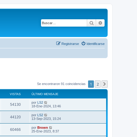
Buscar
Búsqueda avanza
Registrarse
Identificarse
1
2
Siguiente
Se encontraron 91 coincidencias
VISTAS
ÚLTIMO MENSAJE
Ú
por
LS2
V
54130
l
18-Ene-2024, 13:46
t
i
i
Ú
por
LS2
V
44120
m
l
13-Sep-2023, 15:24
s
o
t
m
i
i
Ú
por
Brown
t
e
V
60466
m
l
25-Ene-2023, 8:37
n
s
o
t
s
a
m