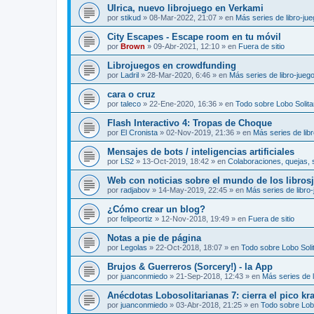
Ulrica, nuevo librojuego en Verkami
por
stikud
»
08-Mar-2022, 21:07
» en
Más series de libro-ju
City Escapes - Escape room en tu móvil
por
Brown
»
09-Abr-2021, 12:10
» en
Fuera de sitio
Librojuegos en crowdfunding
por
Ladril
»
28-Mar-2020, 6:46
» en
Más series de libro-jueg
cara o cruz
por
taleco
»
22-Ene-2020, 16:36
» en
Todo sobre Lobo Solita
Flash Interactivo 4: Tropas de Choque
por
El Cronista
»
02-Nov-2019, 21:36
» en
Más series de lib
Mensajes de bots / inteligencias artificiales
por
LS2
»
13-Oct-2019, 18:42
» en
Colaboraciones, quejas, 
Web con noticias sobre el mundo de los libros
por
radjabov
»
14-May-2019, 22:45
» en
Más series de libro
¿Cómo crear un blog?
por
felipeortiz
»
12-Nov-2018, 19:49
» en
Fuera de sitio
Notas a pie de página
por
Legolas
»
22-Oct-2018, 18:07
» en
Todo sobre Lobo Solit
Brujos & Guerreros (Sorcery!) - la App
por
juanconmiedo
»
21-Sep-2018, 12:43
» en
Más series de l
Anécdotas Lobosolitarianas 7: cierra el pico kr
por
juanconmiedo
»
03-Abr-2018, 21:25
» en
Todo sobre Lobo