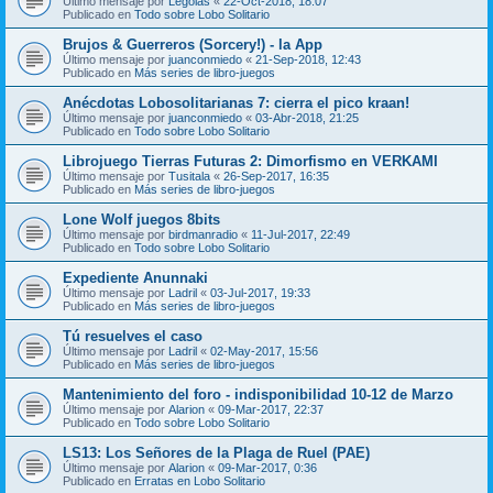
Último mensaje por
Legolas
«
22-Oct-2018, 18:07
Publicado en
Todo sobre Lobo Solitario
Brujos & Guerreros (Sorcery!) - la App
Último mensaje por
juanconmiedo
«
21-Sep-2018, 12:43
Publicado en
Más series de libro-juegos
Anécdotas Lobosolitarianas 7: cierra el pico kraan!
Último mensaje por
juanconmiedo
«
03-Abr-2018, 21:25
Publicado en
Todo sobre Lobo Solitario
Librojuego Tierras Futuras 2: Dimorfismo en VERKAMI
Último mensaje por
Tusitala
«
26-Sep-2017, 16:35
Publicado en
Más series de libro-juegos
Lone Wolf juegos 8bits
Último mensaje por
birdmanradio
«
11-Jul-2017, 22:49
Publicado en
Todo sobre Lobo Solitario
Expediente Anunnaki
Último mensaje por
Ladril
«
03-Jul-2017, 19:33
Publicado en
Más series de libro-juegos
Tú resuelves el caso
Último mensaje por
Ladril
«
02-May-2017, 15:56
Publicado en
Más series de libro-juegos
Mantenimiento del foro - indisponibilidad 10-12 de Marzo
Último mensaje por
Alarion
«
09-Mar-2017, 22:37
Publicado en
Todo sobre Lobo Solitario
LS13: Los Señores de la Plaga de Ruel (PAE)
Último mensaje por
Alarion
«
09-Mar-2017, 0:36
Publicado en
Erratas en Lobo Solitario