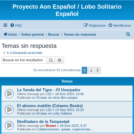
Proyecto Aon Español / Lobo Solitario
Español
FAQ
Registrarse
Identificarse
B
Inicio
Índice general
Buscar
Temas sin respuesta
u
Temas sin respuesta
s
Ir a búsqueda avanzada
c
Buscar
Búsqueda avanzada
a
1
2
Siguiente
Se encontraron 91 coincidencias
r
Temas
La Senda del Tigre - #3 Usurpador
Último mensaje por
LS2
«
18-Ene-2024, 13:46
Publicado en
Erratas en otros libro-juegos
El abismo maldito (Celaeno Books)
Último mensaje por
LS2
«
13-Sep-2023, 15:24
Publicado en
Erratas en Lobo Solitario
Desfiladero de la Tempestad
Último mensaje por
Brown
«
25-Ene-2023, 8:37
Publicado en
Colaboraciones, quejas, sugerencias,...