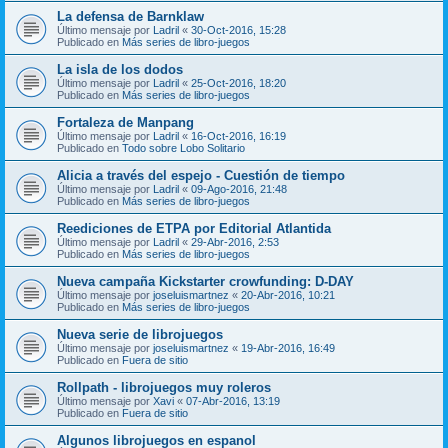
La defensa de Barnklaw
Último mensaje por
Ladril
«
30-Oct-2016, 15:28
Publicado en
Más series de libro-juegos
La isla de los dodos
Último mensaje por
Ladril
«
25-Oct-2016, 18:20
Publicado en
Más series de libro-juegos
Fortaleza de Manpang
Último mensaje por
Ladril
«
16-Oct-2016, 16:19
Publicado en
Todo sobre Lobo Solitario
Alicia a través del espejo - Cuestión de tiempo
Último mensaje por
Ladril
«
09-Ago-2016, 21:48
Publicado en
Más series de libro-juegos
Reediciones de ETPA por Editorial Atlantida
Último mensaje por
Ladril
«
29-Abr-2016, 2:53
Publicado en
Más series de libro-juegos
Nueva campaña Kickstarter crowfunding: D-DAY
Último mensaje por
joseluismartnez
«
20-Abr-2016, 10:21
Publicado en
Más series de libro-juegos
Nueva serie de librojuegos
Último mensaje por
joseluismartnez
«
19-Abr-2016, 16:49
Publicado en
Fuera de sitio
Rollpath - librojuegos muy roleros
Último mensaje por
Xavi
«
07-Abr-2016, 13:19
Publicado en
Fuera de sitio
Algunos librojuegos en espanol