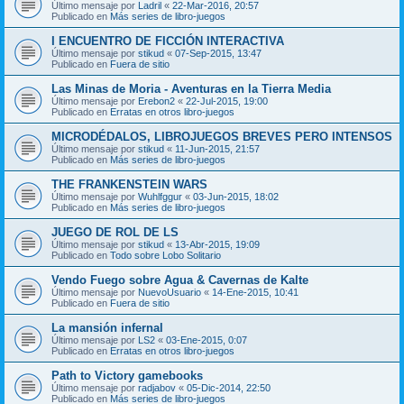
Último mensaje por
Ladril
«
22-Mar-2016, 20:57
Publicado en
Más series de libro-juegos
I ENCUENTRO DE FICCIÓN INTERACTIVA
Último mensaje por
stikud
«
07-Sep-2015, 13:47
Publicado en
Fuera de sitio
Las Minas de Moria - Aventuras en la Tierra Media
Último mensaje por
Erebon2
«
22-Jul-2015, 19:00
Publicado en
Erratas en otros libro-juegos
MICRODÉDALOS, LIBROJUEGOS BREVES PERO INTENSOS
Último mensaje por
stikud
«
11-Jun-2015, 21:57
Publicado en
Más series de libro-juegos
THE FRANKENSTEIN WARS
Último mensaje por
Wuhlfggur
«
03-Jun-2015, 18:02
Publicado en
Más series de libro-juegos
JUEGO DE ROL DE LS
Último mensaje por
stikud
«
13-Abr-2015, 19:09
Publicado en
Todo sobre Lobo Solitario
Vendo Fuego sobre Agua & Cavernas de Kalte
Último mensaje por
NuevoUsuario
«
14-Ene-2015, 10:41
Publicado en
Fuera de sitio
La mansión infernal
Último mensaje por
LS2
«
03-Ene-2015, 0:07
Publicado en
Erratas en otros libro-juegos
Path to Victory gamebooks
Último mensaje por
radjabov
«
05-Dic-2014, 22:50
Publicado en
Más series de libro-juegos