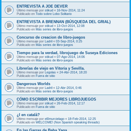
ENTREVISTA A JOE DEVER
Último mensaje por
stikud
«
16-Nov-2014, 11:24
Publicado en
Todo sobre Lobo Solitario
ENTREVISTA A BRENNAN (BÚSQUEDA DEL GRIAL)
Último mensaje por
stikud
«
13-Oct-2014, 12:08
Publicado en
Más series de libro-juegos
Concurso de creacion de libro-juegos
Último mensaje por
Ladril
«
03-Sep-2014, 0:25
Publicado en
Más series de libro-juegos
Tiempo para la verdad, librojuego de Suseya Ediciones
Último mensaje por
stikud
«
07-Ago-2014, 14:06
Publicado en
Más series de libro-juegos
Librerías de viejo en Vitoria y Sevilla.
Último mensaje por
Legolas
«
24-Abr-2014, 18:20
Publicado en
Fuera de sitio
Dangerous Worlds
Último mensaje por
Ladril
«
12-Abr-2014, 0:46
Publicado en
Más series de libro-juegos
CÓMO ESCRIBIR MEJORES LIBROJUEGOS
Último mensaje por
stikud
«
26-Feb-2014, 12:17
Publicado en
Fuera de sitio
¿I en català?
Último mensaje por
el0murcielago
«
18-Feb-2014, 12:25
Publicado en
WELCOME! (Non Spanish speaking threads)
En las Garras de Baba Yaga