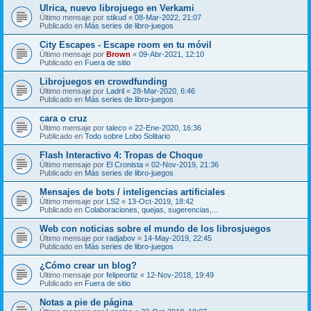
Ulrica, nuevo librojuego en Verkami
Último mensaje por
stikud
«
08-Mar-2022, 21:07
Publicado en
Más series de libro-juegos
City Escapes - Escape room en tu móvil
Último mensaje por
Brown
«
09-Abr-2021, 12:10
Publicado en
Fuera de sitio
Librojuegos en crowdfunding
Último mensaje por
Ladril
«
28-Mar-2020, 6:46
Publicado en
Más series de libro-juegos
cara o cruz
Último mensaje por
taleco
«
22-Ene-2020, 16:36
Publicado en
Todo sobre Lobo Solitario
Flash Interactivo 4: Tropas de Choque
Último mensaje por
El Cronista
«
02-Nov-2019, 21:36
Publicado en
Más series de libro-juegos
Mensajes de bots / inteligencias artificiales
Último mensaje por
LS2
«
13-Oct-2019, 18:42
Publicado en
Colaboraciones, quejas, sugerencias,...
Web con noticias sobre el mundo de los librosjuegos
Último mensaje por
radjabov
«
14-May-2019, 22:45
Publicado en
Más series de libro-juegos
¿Cómo crear un blog?
Último mensaje por
felipeortiz
«
12-Nov-2018, 19:49
Publicado en
Fuera de sitio
Notas a pie de página