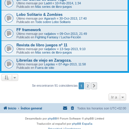
Último mensaje por
Ladril
«
10-Feb-2014, 1:34
Publicado en
Más series de libro-juegos
Lobo Solitario & Zombies
Último mensaje por
Agarash
«
30-Oct-2013, 17:40
Publicado en
Todo sobre Lobo Solitario
FF framework
Último mensaje por
radjabov
«
09-Oct-2013, 21:49
Publicado en
Fighting Fantasy / Lucha-Ficción
Revista de libro juegos nº 11
Último mensaje por
radjabov
«
13-Sep-2013, 9:10
Publicado en
Más series de libro-juegos
Librerías de viejo en Zaragoza.
Último mensaje por
Legolas
«
07-Ago-2013, 11:58
Publicado en
Fuera de sitio
1
2
Siguiente
Se encontraron 91 coincidencias
Ir a
Inicio
Índice general
Todos los horarios son
UTC+02:00
Desarrollado por
phpBB
® Forum Software © phpBB Limited
Traducción al español por
phpBB España
Privacidad
|
Condiciones