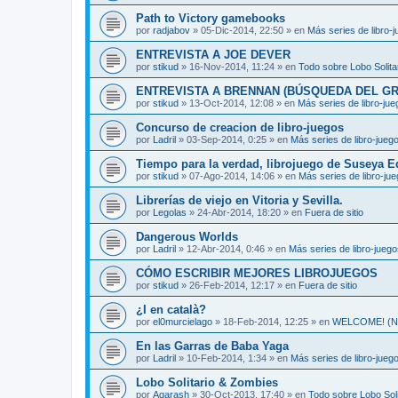
Path to Victory gamebooks
por
radjabov
»
05-Dic-2014, 22:50
» en
Más series de libro-
ENTREVISTA A JOE DEVER
por
stikud
»
16-Nov-2014, 11:24
» en
Todo sobre Lobo Solita
ENTREVISTA A BRENNAN (BÚSQUEDA DEL GR
por
stikud
»
13-Oct-2014, 12:08
» en
Más series de libro-ju
Concurso de creacion de libro-juegos
por
Ladril
»
03-Sep-2014, 0:25
» en
Más series de libro-jueg
Tiempo para la verdad, librojuego de Suseya E
por
stikud
»
07-Ago-2014, 14:06
» en
Más series de libro-ju
Librerías de viejo en Vitoria y Sevilla.
por
Legolas
»
24-Abr-2014, 18:20
» en
Fuera de sitio
Dangerous Worlds
por
Ladril
»
12-Abr-2014, 0:46
» en
Más series de libro-jueg
CÓMO ESCRIBIR MEJORES LIBROJUEGOS
por
stikud
»
26-Feb-2014, 12:17
» en
Fuera de sitio
¿I en català?
por
el0murcielago
»
18-Feb-2014, 12:25
» en
WELCOME! (Non
En las Garras de Baba Yaga
por
Ladril
»
10-Feb-2014, 1:34
» en
Más series de libro-jueg
Lobo Solitario & Zombies
por
Agarash
»
30-Oct-2013, 17:40
» en
Todo sobre Lobo Soli