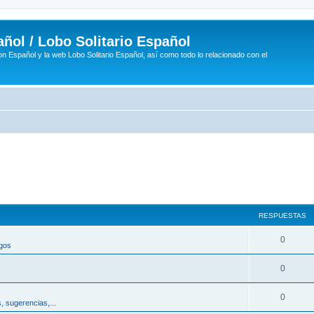
ñol / Lobo Solitario Español
n Español y la web Lobo Solitario Español, así como todo lo relacionado con el
RESPUESTAS
R
0
egos
e
R
0
s
e
p
R
0
, sugerencias,...
s
u