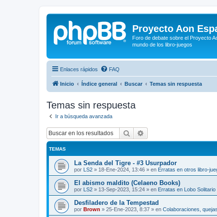
Proyecto Aon Espa
Foro de debate sobre el Proyecto Ao
mundo de los libro-juegos
Enlaces rápidos
FAQ
Inicio
Índice general
Buscar
Temas sin respuesta
Temas sin respuesta
Ir a búsqueda avanzada
Buscar
Búsqueda avanzada
TEMAS
La Senda del Tigre - #3 Usurpador
por
LS2
»
18-Ene-2024, 13:46
» en
Erratas en otros libro-ju
El abismo maldito (Celaeno Books)
por
LS2
»
13-Sep-2023, 15:24
» en
Erratas en Lobo Solitario
Desfiladero de la Tempestad
por
Brown
»
25-Ene-2023, 8:37
» en
Colaboraciones, quejas