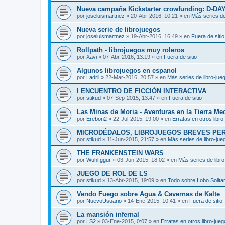
Nueva campaña Kickstarter crowfunding: D-DA
por
joseluismartnez
»
20-Abr-2016, 10:21
» en
Más series de
Nueva serie de librojuegos
por
joseluismartnez
»
19-Abr-2016, 16:49
» en
Fuera de sitio
Rollpath - librojuegos muy roleros
por
Xavi
»
07-Abr-2016, 13:19
» en
Fuera de sitio
Algunos librojuegos en espanol
por
Ladril
»
22-Mar-2016, 20:57
» en
Más series de libro-jue
I ENCUENTRO DE FICCIÓN INTERACTIVA
por
stikud
»
07-Sep-2015, 13:47
» en
Fuera de sitio
Las Minas de Moria - Aventuras en la Tierra Me
por
Erebon2
»
22-Jul-2015, 19:00
» en
Erratas en otros libro
MICRODÉDALOS, LIBROJUEGOS BREVES PE
por
stikud
»
11-Jun-2015, 21:57
» en
Más series de libro-jue
THE FRANKENSTEIN WARS
por
Wuhlfggur
»
03-Jun-2015, 18:02
» en
Más series de libr
JUEGO DE ROL DE LS
por
stikud
»
13-Abr-2015, 19:09
» en
Todo sobre Lobo Solitar
Vendo Fuego sobre Agua & Cavernas de Kalte
por
NuevoUsuario
»
14-Ene-2015, 10:41
» en
Fuera de sitio
La mansión infernal
por
LS2
»
03-Ene-2015, 0:07
» en
Erratas en otros libro-jue