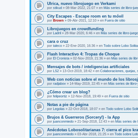
Ulrica, nuevo librojuego en Verkami
por
stikud
»
08-Mar-2022, 21:07
» en
Más series de libro-ju
City Escapes - Escape room en tu móvil
por
Brown
»
09-Abr-2021, 12:10
» en
Fuera de sitio
Librojuegos en crowdfunding
por
Ladril
»
28-Mar-2020, 6:46
» en
Más series de libro-jueg
cara o cruz
por
taleco
»
22-Ene-2020, 16:36
» en
Todo sobre Lobo Solita
Flash Interactivo 4: Tropas de Choque
por
El Cronista
»
02-Nov-2019, 21:36
» en
Más series de lib
Mensajes de bots / inteligencias artificiales
por
LS2
»
13-Oct-2019, 18:42
» en
Colaboraciones, quejas, 
Web con noticias sobre el mundo de los libros
por
radjabov
»
14-May-2019, 22:45
» en
Más series de libro
¿Cómo crear un blog?
por
felipeortiz
»
12-Nov-2018, 19:49
» en
Fuera de sitio
Notas a pie de página
por
Legolas
»
22-Oct-2018, 18:07
» en
Todo sobre Lobo Solit
Brujos & Guerreros (Sorcery!) - la App
por
juanconmiedo
»
21-Sep-2018, 12:43
» en
Más series de l
Anécdotas Lobosolitarianas 7: cierra el pico kr
por
juanconmiedo
»
03-Abr-2018, 21:25
» en
Todo sobre Lobo