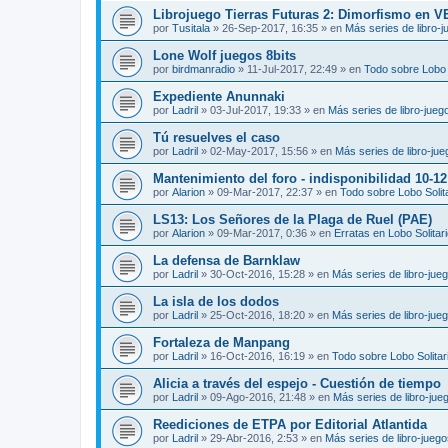
Librojuego Tierras Futuras 2: Dimorfismo en 
por
Tusitala
»
26-Sep-2017, 16:35
» en
Más series de libro-
Lone Wolf juegos 8bits
por
birdmanradio
»
11-Jul-2017, 22:49
» en
Todo sobre Lobo S
Expediente Anunnaki
por
Ladril
»
03-Jul-2017, 19:33
» en
Más series de libro-jueg
Tú resuelves el caso
por
Ladril
»
02-May-2017, 15:56
» en
Más series de libro-ju
Mantenimiento del foro - indisponibilidad 10-1
por
Alarion
»
09-Mar-2017, 22:37
» en
Todo sobre Lobo Solit
LS13: Los Señores de la Plaga de Ruel (PAE)
por
Alarion
»
09-Mar-2017, 0:36
» en
Erratas en Lobo Solitar
La defensa de Barnklaw
por
Ladril
»
30-Oct-2016, 15:28
» en
Más series de libro-jue
La isla de los dodos
por
Ladril
»
25-Oct-2016, 18:20
» en
Más series de libro-jue
Fortaleza de Manpang
por
Ladril
»
16-Oct-2016, 16:19
» en
Todo sobre Lobo Solitar
Alicia a través del espejo - Cuestión de tiempo
por
Ladril
»
09-Ago-2016, 21:48
» en
Más series de libro-jue
Reediciones de ETPA por Editorial Atlantida
por
Ladril
»
29-Abr-2016, 2:53
» en
Más series de libro-jueg