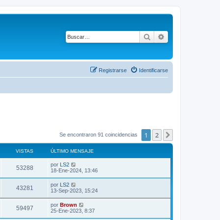
Buscar
Búsqueda avanza
Registrarse
Identificarse
1
2
Siguiente
Se encontraron 91 coincidencias
VISTAS
ÚLTIMO MENSAJE
Ú
por
LS2
V
53288
l
18-Ene-2024, 13:46
t
i
i
Ú
por
LS2
V
43281
m
l
13-Sep-2023, 15:24
s
o
t
m
i
i
Ú
por
Brown
t
e
V
59497
m
l
25-Ene-2023, 8:37
n
s
o
t
s
a
m