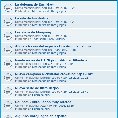
La defensa de Barnklaw
Último mensaje por
Ladril
«
30-Oct-2016, 15:28
Publicado en
Más series de libro-juegos
La isla de los dodos
Último mensaje por
Ladril
«
25-Oct-2016, 18:20
Publicado en
Más series de libro-juegos
Fortaleza de Manpang
Último mensaje por
Ladril
«
16-Oct-2016, 16:19
Publicado en
Todo sobre Lobo Solitario
Alicia a través del espejo - Cuestión de tiempo
Último mensaje por
Ladril
«
09-Ago-2016, 21:48
Publicado en
Más series de libro-juegos
Reediciones de ETPA por Editorial Atlantida
Último mensaje por
Ladril
«
29-Abr-2016, 2:53
Publicado en
Más series de libro-juegos
Nueva campaña Kickstarter crowfunding: D-DAY
Último mensaje por
joseluismartnez
«
20-Abr-2016, 10:21
Publicado en
Más series de libro-juegos
Nueva serie de librojuegos
Último mensaje por
joseluismartnez
«
19-Abr-2016, 16:49
Publicado en
Fuera de sitio
Rollpath - librojuegos muy roleros
Último mensaje por
Xavi
«
07-Abr-2016, 13:19
Publicado en
Fuera de sitio
Algunos librojuegos en espanol