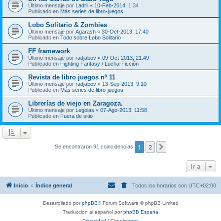
Último mensaje por
Ladril
«
10-Feb-2014, 1:34
Publicado en
Más series de libro-juegos
Lobo Solitario & Zombies
Último mensaje por
Agarash
«
30-Oct-2013, 17:40
Publicado en
Todo sobre Lobo Solitario
FF framework
Último mensaje por
radjabov
«
09-Oct-2013, 21:49
Publicado en
Fighting Fantasy / Lucha-Ficción
Revista de libro juegos nº 11
Último mensaje por
radjabov
«
13-Sep-2013, 9:10
Publicado en
Más series de libro-juegos
Librerías de viejo en Zaragoza.
Último mensaje por
Legolas
«
07-Ago-2013, 11:58
Publicado en
Fuera de sitio
1
2
Siguiente
Se encontraron 91 coincidencias
Ir a
Inicio
Índice general
Todos los horarios son
UTC+02:00
Desarrollado por
phpBB
® Forum Software © phpBB Limited
Traducción al español por
phpBB España
Privacidad
|
Condiciones