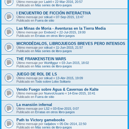
Último mensaje por
Ladril
«
22-Mar-2016, 20:57
Publicado en
Más series de libro-juegos
I ENCUENTRO DE FICCIÓN INTERACTIVA
Último mensaje por
stikud
«
07-Sep-2015, 13:47
Publicado en
Fuera de sitio
Las Minas de Moria - Aventuras en la Tierra Media
Último mensaje por
Erebon2
«
22-Jul-2015, 19:00
Publicado en
Erratas en otros libro-juegos
MICRODÉDALOS, LIBROJUEGOS BREVES PERO INTENSOS
Último mensaje por
stikud
«
11-Jun-2015, 21:57
Publicado en
Más series de libro-juegos
THE FRANKENSTEIN WARS
Último mensaje por
Wuhlfggur
«
03-Jun-2015, 18:02
Publicado en
Más series de libro-juegos
JUEGO DE ROL DE LS
Último mensaje por
stikud
«
13-Abr-2015, 19:09
Publicado en
Todo sobre Lobo Solitario
Vendo Fuego sobre Agua & Cavernas de Kalte
Último mensaje por
NuevoUsuario
«
14-Ene-2015, 10:41
Publicado en
Fuera de sitio
La mansión infernal
Último mensaje por
LS2
«
03-Ene-2015, 0:07
Publicado en
Erratas en otros libro-juegos
Path to Victory gamebooks
Último mensaje por
radjabov
«
05-Dic-2014, 22:50
Publicado en
Más series de libro-juegos