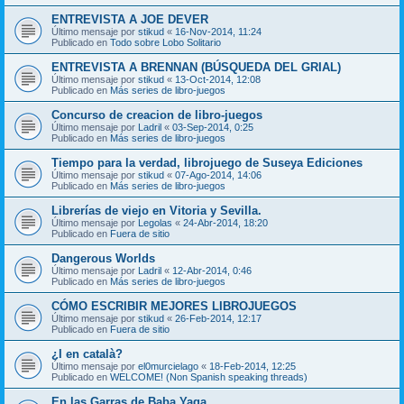
ENTREVISTA A JOE DEVER
Último mensaje por
stikud
«
16-Nov-2014, 11:24
Publicado en
Todo sobre Lobo Solitario
ENTREVISTA A BRENNAN (BÚSQUEDA DEL GRIAL)
Último mensaje por
stikud
«
13-Oct-2014, 12:08
Publicado en
Más series de libro-juegos
Concurso de creacion de libro-juegos
Último mensaje por
Ladril
«
03-Sep-2014, 0:25
Publicado en
Más series de libro-juegos
Tiempo para la verdad, librojuego de Suseya Ediciones
Último mensaje por
stikud
«
07-Ago-2014, 14:06
Publicado en
Más series de libro-juegos
Librerías de viejo en Vitoria y Sevilla.
Último mensaje por
Legolas
«
24-Abr-2014, 18:20
Publicado en
Fuera de sitio
Dangerous Worlds
Último mensaje por
Ladril
«
12-Abr-2014, 0:46
Publicado en
Más series de libro-juegos
CÓMO ESCRIBIR MEJORES LIBROJUEGOS
Último mensaje por
stikud
«
26-Feb-2014, 12:17
Publicado en
Fuera de sitio
¿I en català?
Último mensaje por
el0murcielago
«
18-Feb-2014, 12:25
Publicado en
WELCOME! (Non Spanish speaking threads)
En las Garras de Baba Yaga