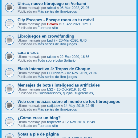
Ulrica, nuevo librojuego en Verkami
Último mensaje por
stikud
«
08-Mar-2022, 21:07
Publicado en
Más series de libro-juegos
City Escapes - Escape room en tu móvil
Último mensaje por
Brown
«
09-Abr-2021, 12:10
Publicado en
Fuera de sitio
Librojuegos en crowdfunding
Último mensaje por
Ladril
«
28-Mar-2020, 6:46
Publicado en
Más series de libro-juegos
cara o cruz
Último mensaje por
taleco
«
22-Ene-2020, 16:36
Publicado en
Todo sobre Lobo Solitario
Flash Interactivo 4: Tropas de Choque
Último mensaje por
El Cronista
«
02-Nov-2019, 21:36
Publicado en
Más series de libro-juegos
Mensajes de bots / inteligencias artificiales
Último mensaje por
LS2
«
13-Oct-2019, 18:42
Publicado en
Colaboraciones, quejas, sugerencias,...
Web con noticias sobre el mundo de los librosjuegos
Último mensaje por
radjabov
«
14-May-2019, 22:45
Publicado en
Más series de libro-juegos
¿Cómo crear un blog?
Último mensaje por
felipeortiz
«
12-Nov-2018, 19:49
Publicado en
Fuera de sitio
Notas a pie de página