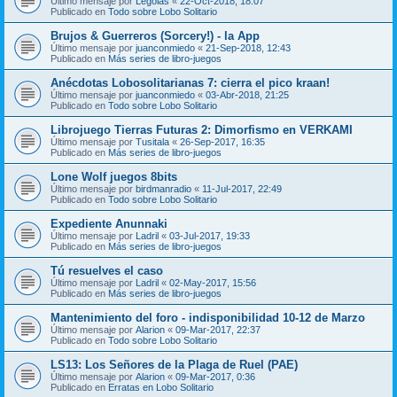
Último mensaje por
Legolas
«
22-Oct-2018, 18:07
Publicado en
Todo sobre Lobo Solitario
Brujos & Guerreros (Sorcery!) - la App
Último mensaje por
juanconmiedo
«
21-Sep-2018, 12:43
Publicado en
Más series de libro-juegos
Anécdotas Lobosolitarianas 7: cierra el pico kraan!
Último mensaje por
juanconmiedo
«
03-Abr-2018, 21:25
Publicado en
Todo sobre Lobo Solitario
Librojuego Tierras Futuras 2: Dimorfismo en VERKAMI
Último mensaje por
Tusitala
«
26-Sep-2017, 16:35
Publicado en
Más series de libro-juegos
Lone Wolf juegos 8bits
Último mensaje por
birdmanradio
«
11-Jul-2017, 22:49
Publicado en
Todo sobre Lobo Solitario
Expediente Anunnaki
Último mensaje por
Ladril
«
03-Jul-2017, 19:33
Publicado en
Más series de libro-juegos
Tú resuelves el caso
Último mensaje por
Ladril
«
02-May-2017, 15:56
Publicado en
Más series de libro-juegos
Mantenimiento del foro - indisponibilidad 10-12 de Marzo
Último mensaje por
Alarion
«
09-Mar-2017, 22:37
Publicado en
Todo sobre Lobo Solitario
LS13: Los Señores de la Plaga de Ruel (PAE)
Último mensaje por
Alarion
«
09-Mar-2017, 0:36
Publicado en
Erratas en Lobo Solitario