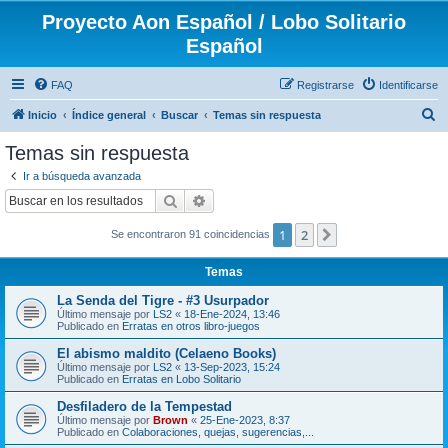
Proyecto Aon Español / Lobo Solitario
Español
FAQ
Registrarse
Identificarse
B
Inicio
Índice general
Buscar
Temas sin respuesta
u
Temas sin respuesta
s
Ir a búsqueda avanzada
c
Buscar
Búsqueda avanzada
a
1
2
Siguiente
Se encontraron 91 coincidencias
r
Temas
La Senda del Tigre - #3 Usurpador
Último mensaje por
LS2
«
18-Ene-2024, 13:46
Publicado en
Erratas en otros libro-juegos
El abismo maldito (Celaeno Books)
Último mensaje por
LS2
«
13-Sep-2023, 15:24
Publicado en
Erratas en Lobo Solitario
Desfiladero de la Tempestad
Último mensaje por
Brown
«
25-Ene-2023, 8:37
Publicado en
Colaboraciones, quejas, sugerencias,...