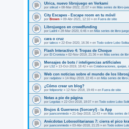
Ulrica, nuevo librojuego en Verkami
por
stikud
»
08-Mar-2022, 21:07
» en
Más series de libro-ju
City Escapes - Escape room en tu móvil
por
Brown
»
09-Abr-2021, 12:10
» en
Fuera de sitio
Librojuegos en crowdfunding
por
Ladril
»
28-Mar-2020, 6:46
» en
Más series de libro-jueg
cara o cruz
por
taleco
»
22-Ene-2020, 16:36
» en
Todo sobre Lobo Solita
Flash Interactivo 4: Tropas de Choque
por
El Cronista
»
02-Nov-2019, 21:36
» en
Más series de lib
Mensajes de bots / inteligencias artificiales
por
LS2
»
13-Oct-2019, 18:42
» en
Colaboraciones, quejas, 
Web con noticias sobre el mundo de los libros
por
radjabov
»
14-May-2019, 22:45
» en
Más series de libro
¿Cómo crear un blog?
por
felipeortiz
»
12-Nov-2018, 19:49
» en
Fuera de sitio
Notas a pie de página
por
Legolas
»
22-Oct-2018, 18:07
» en
Todo sobre Lobo Solit
Brujos & Guerreros (Sorcery!) - la App
por
juanconmiedo
»
21-Sep-2018, 12:43
» en
Más series de l
Anécdotas Lobosolitarianas 7: cierra el pico kr
por
juanconmiedo
»
03-Abr-2018, 21:25
» en
Todo sobre Lobo