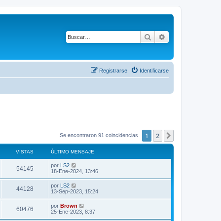
Buscar
Búsqueda avanza
Registrarse
Identificarse
1
2
Siguiente
Se encontraron 91 coincidencias
VISTAS
ÚLTIMO MENSAJE
Ú
por
LS2
V
54145
l
18-Ene-2024, 13:46
t
i
i
Ú
por
LS2
V
44128
m
l
13-Sep-2023, 15:24
s
o
t
m
i
i
Ú
por
Brown
t
e
V
60476
m
l
25-Ene-2023, 8:37
n
s
o
t
s
a
m