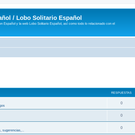
ñol / Lobo Solitario Español
n Español y la web Lobo Solitario Español, así como todo lo relacionado con el
RESPUESTAS
R
0
egos
e
R
0
s
e
p
R
0
, sugerencias,...
s
u