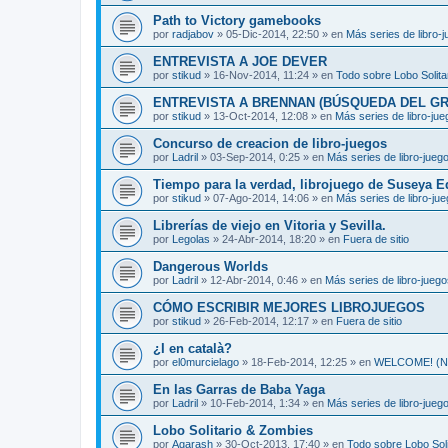
Path to Victory gamebooks
por
radjabov
»
05-Dic-2014, 22:50
» en
Más series de libro-
ENTREVISTA A JOE DEVER
por
stikud
»
16-Nov-2014, 11:24
» en
Todo sobre Lobo Solita
ENTREVISTA A BRENNAN (BÚSQUEDA DEL GR
por
stikud
»
13-Oct-2014, 12:08
» en
Más series de libro-ju
Concurso de creacion de libro-juegos
por
Ladril
»
03-Sep-2014, 0:25
» en
Más series de libro-jueg
Tiempo para la verdad, librojuego de Suseya E
por
stikud
»
07-Ago-2014, 14:06
» en
Más series de libro-ju
Librerías de viejo en Vitoria y Sevilla.
por
Legolas
»
24-Abr-2014, 18:20
» en
Fuera de sitio
Dangerous Worlds
por
Ladril
»
12-Abr-2014, 0:46
» en
Más series de libro-jueg
CÓMO ESCRIBIR MEJORES LIBROJUEGOS
por
stikud
»
26-Feb-2014, 12:17
» en
Fuera de sitio
¿I en català?
por
el0murcielago
»
18-Feb-2014, 12:25
» en
WELCOME! (Non
En las Garras de Baba Yaga
por
Ladril
»
10-Feb-2014, 1:34
» en
Más series de libro-jueg
Lobo Solitario & Zombies
por
Agarash
»
30-Oct-2013, 17:40
» en
Todo sobre Lobo Soli