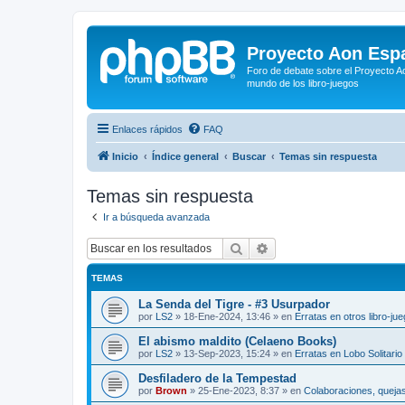
Proyecto Aon Espa
Foro de debate sobre el Proyecto Ao
mundo de los libro-juegos
Enlaces rápidos
FAQ
Inicio
Índice general
Buscar
Temas sin respuesta
Temas sin respuesta
Ir a búsqueda avanzada
Buscar
Búsqueda avanzada
TEMAS
La Senda del Tigre - #3 Usurpador
por
LS2
»
18-Ene-2024, 13:46
» en
Erratas en otros libro-ju
El abismo maldito (Celaeno Books)
por
LS2
»
13-Sep-2023, 15:24
» en
Erratas en Lobo Solitario
Desfiladero de la Tempestad
por
Brown
»
25-Ene-2023, 8:37
» en
Colaboraciones, quejas