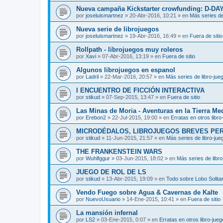
Nueva campaña Kickstarter crowfunding: D-DA
por
joseluismartnez
»
20-Abr-2016, 10:21
» en
Más series de
Nueva serie de librojuegos
por
joseluismartnez
»
19-Abr-2016, 16:49
» en
Fuera de sitio
Rollpath - librojuegos muy roleros
por
Xavi
»
07-Abr-2016, 13:19
» en
Fuera de sitio
Algunos librojuegos en espanol
por
Ladril
»
22-Mar-2016, 20:57
» en
Más series de libro-jue
I ENCUENTRO DE FICCIÓN INTERACTIVA
por
stikud
»
07-Sep-2015, 13:47
» en
Fuera de sitio
Las Minas de Moria - Aventuras en la Tierra Me
por
Erebon2
»
22-Jul-2015, 19:00
» en
Erratas en otros libro
MICRODÉDALOS, LIBROJUEGOS BREVES PE
por
stikud
»
11-Jun-2015, 21:57
» en
Más series de libro-jue
THE FRANKENSTEIN WARS
por
Wuhlfggur
»
03-Jun-2015, 18:02
» en
Más series de libr
JUEGO DE ROL DE LS
por
stikud
»
13-Abr-2015, 19:09
» en
Todo sobre Lobo Solitar
Vendo Fuego sobre Agua & Cavernas de Kalte
por
NuevoUsuario
»
14-Ene-2015, 10:41
» en
Fuera de sitio
La mansión infernal
por
LS2
»
03-Ene-2015, 0:07
» en
Erratas en otros libro-jue