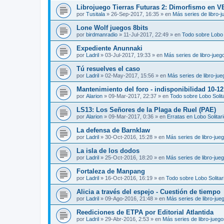
Librojuego Tierras Futuras 2: Dimorfismo en 
por
Tusitala
»
26-Sep-2017, 16:35
» en
Más series de libro-
Lone Wolf juegos 8bits
por
birdmanradio
»
11-Jul-2017, 22:49
» en
Todo sobre Lobo S
Expediente Anunnaki
por
Ladril
»
03-Jul-2017, 19:33
» en
Más series de libro-jueg
Tú resuelves el caso
por
Ladril
»
02-May-2017, 15:56
» en
Más series de libro-ju
Mantenimiento del foro - indisponibilidad 10-1
por
Alarion
»
09-Mar-2017, 22:37
» en
Todo sobre Lobo Solit
LS13: Los Señores de la Plaga de Ruel (PAE)
por
Alarion
»
09-Mar-2017, 0:36
» en
Erratas en Lobo Solitar
La defensa de Barnklaw
por
Ladril
»
30-Oct-2016, 15:28
» en
Más series de libro-jue
La isla de los dodos
por
Ladril
»
25-Oct-2016, 18:20
» en
Más series de libro-jue
Fortaleza de Manpang
por
Ladril
»
16-Oct-2016, 16:19
» en
Todo sobre Lobo Solitar
Alicia a través del espejo - Cuestión de tiempo
por
Ladril
»
09-Ago-2016, 21:48
» en
Más series de libro-jue
Reediciones de ETPA por Editorial Atlantida
por
Ladril
»
29-Abr-2016, 2:53
» en
Más series de libro-jueg