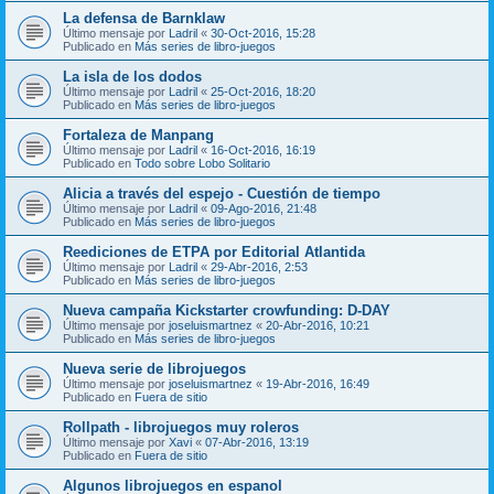
La defensa de Barnklaw
Último mensaje por
Ladril
«
30-Oct-2016, 15:28
Publicado en
Más series de libro-juegos
La isla de los dodos
Último mensaje por
Ladril
«
25-Oct-2016, 18:20
Publicado en
Más series de libro-juegos
Fortaleza de Manpang
Último mensaje por
Ladril
«
16-Oct-2016, 16:19
Publicado en
Todo sobre Lobo Solitario
Alicia a través del espejo - Cuestión de tiempo
Último mensaje por
Ladril
«
09-Ago-2016, 21:48
Publicado en
Más series de libro-juegos
Reediciones de ETPA por Editorial Atlantida
Último mensaje por
Ladril
«
29-Abr-2016, 2:53
Publicado en
Más series de libro-juegos
Nueva campaña Kickstarter crowfunding: D-DAY
Último mensaje por
joseluismartnez
«
20-Abr-2016, 10:21
Publicado en
Más series de libro-juegos
Nueva serie de librojuegos
Último mensaje por
joseluismartnez
«
19-Abr-2016, 16:49
Publicado en
Fuera de sitio
Rollpath - librojuegos muy roleros
Último mensaje por
Xavi
«
07-Abr-2016, 13:19
Publicado en
Fuera de sitio
Algunos librojuegos en espanol