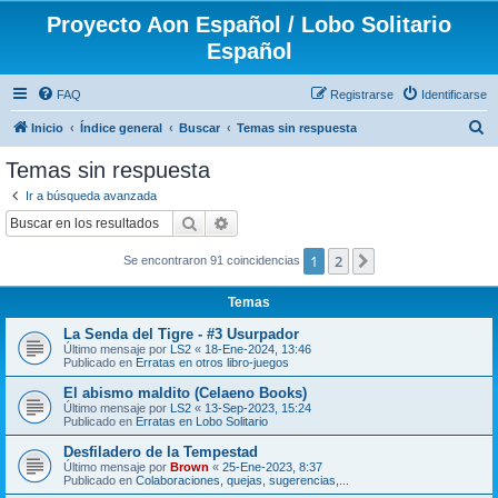
Proyecto Aon Español / Lobo Solitario
Español
FAQ
Registrarse
Identificarse
B
Inicio
Índice general
Buscar
Temas sin respuesta
u
Temas sin respuesta
s
Ir a búsqueda avanzada
c
Buscar
Búsqueda avanzada
a
1
2
Siguiente
Se encontraron 91 coincidencias
r
Temas
La Senda del Tigre - #3 Usurpador
Último mensaje por
LS2
«
18-Ene-2024, 13:46
Publicado en
Erratas en otros libro-juegos
El abismo maldito (Celaeno Books)
Último mensaje por
LS2
«
13-Sep-2023, 15:24
Publicado en
Erratas en Lobo Solitario
Desfiladero de la Tempestad
Último mensaje por
Brown
«
25-Ene-2023, 8:37
Publicado en
Colaboraciones, quejas, sugerencias,...