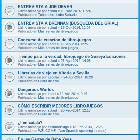
ENTREVISTA A JOE DEVER
Último mensaje por
stikud
«
16-Nov-2014, 11:24
Publicado en
Todo sobre Lobo Solitario
ENTREVISTA A BRENNAN (BÚSQUEDA DEL GRIAL)
Último mensaje por
stikud
«
13-Oct-2014, 12:08
Publicado en
Más series de libro-juegos
Concurso de creacion de libro-juegos
Último mensaje por
Ladril
«
03-Sep-2014, 0:25
Publicado en
Más series de libro-juegos
Tiempo para la verdad, librojuego de Suseya Ediciones
Último mensaje por
stikud
«
07-Ago-2014, 14:06
Publicado en
Más series de libro-juegos
Librerías de viejo en Vitoria y Sevilla.
Último mensaje por
Legolas
«
24-Abr-2014, 18:20
Publicado en
Fuera de sitio
Dangerous Worlds
Último mensaje por
Ladril
«
12-Abr-2014, 0:46
Publicado en
Más series de libro-juegos
CÓMO ESCRIBIR MEJORES LIBROJUEGOS
Último mensaje por
stikud
«
26-Feb-2014, 12:17
Publicado en
Fuera de sitio
¿I en català?
Último mensaje por
el0murcielago
«
18-Feb-2014, 12:25
Publicado en
WELCOME! (Non Spanish speaking threads)
En las Garras de Baba Yaga