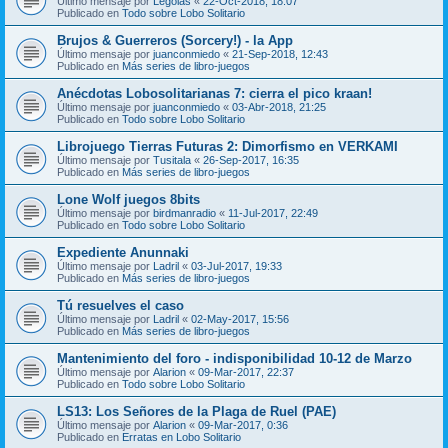
Último mensaje por
Legolas
«
22-Oct-2018, 18:07
Publicado en
Todo sobre Lobo Solitario
Brujos & Guerreros (Sorcery!) - la App
Último mensaje por
juanconmiedo
«
21-Sep-2018, 12:43
Publicado en
Más series de libro-juegos
Anécdotas Lobosolitarianas 7: cierra el pico kraan!
Último mensaje por
juanconmiedo
«
03-Abr-2018, 21:25
Publicado en
Todo sobre Lobo Solitario
Librojuego Tierras Futuras 2: Dimorfismo en VERKAMI
Último mensaje por
Tusitala
«
26-Sep-2017, 16:35
Publicado en
Más series de libro-juegos
Lone Wolf juegos 8bits
Último mensaje por
birdmanradio
«
11-Jul-2017, 22:49
Publicado en
Todo sobre Lobo Solitario
Expediente Anunnaki
Último mensaje por
Ladril
«
03-Jul-2017, 19:33
Publicado en
Más series de libro-juegos
Tú resuelves el caso
Último mensaje por
Ladril
«
02-May-2017, 15:56
Publicado en
Más series de libro-juegos
Mantenimiento del foro - indisponibilidad 10-12 de Marzo
Último mensaje por
Alarion
«
09-Mar-2017, 22:37
Publicado en
Todo sobre Lobo Solitario
LS13: Los Señores de la Plaga de Ruel (PAE)
Último mensaje por
Alarion
«
09-Mar-2017, 0:36
Publicado en
Erratas en Lobo Solitario