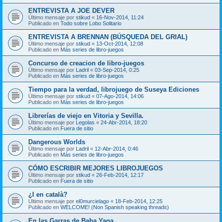
ENTREVISTA A JOE DEVER
Último mensaje por
stikud
«
16-Nov-2014, 11:24
Publicado en
Todo sobre Lobo Solitario
ENTREVISTA A BRENNAN (BÚSQUEDA DEL GRIAL)
Último mensaje por
stikud
«
13-Oct-2014, 12:08
Publicado en
Más series de libro-juegos
Concurso de creacion de libro-juegos
Último mensaje por
Ladril
«
03-Sep-2014, 0:25
Publicado en
Más series de libro-juegos
Tiempo para la verdad, librojuego de Suseya Ediciones
Último mensaje por
stikud
«
07-Ago-2014, 14:06
Publicado en
Más series de libro-juegos
Librerías de viejo en Vitoria y Sevilla.
Último mensaje por
Legolas
«
24-Abr-2014, 18:20
Publicado en
Fuera de sitio
Dangerous Worlds
Último mensaje por
Ladril
«
12-Abr-2014, 0:46
Publicado en
Más series de libro-juegos
CÓMO ESCRIBIR MEJORES LIBROJUEGOS
Último mensaje por
stikud
«
26-Feb-2014, 12:17
Publicado en
Fuera de sitio
¿I en català?
Último mensaje por
el0murcielago
«
18-Feb-2014, 12:25
Publicado en
WELCOME! (Non Spanish speaking threads)
En las Garras de Baba Yaga