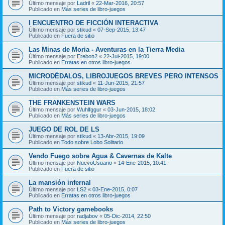
Último mensaje por
Ladril
«
22-Mar-2016, 20:57
Publicado en
Más series de libro-juegos
I ENCUENTRO DE FICCIÓN INTERACTIVA
Último mensaje por
stikud
«
07-Sep-2015, 13:47
Publicado en
Fuera de sitio
Las Minas de Moria - Aventuras en la Tierra Media
Último mensaje por
Erebon2
«
22-Jul-2015, 19:00
Publicado en
Erratas en otros libro-juegos
MICRODÉDALOS, LIBROJUEGOS BREVES PERO INTENSOS
Último mensaje por
stikud
«
11-Jun-2015, 21:57
Publicado en
Más series de libro-juegos
THE FRANKENSTEIN WARS
Último mensaje por
Wuhlfggur
«
03-Jun-2015, 18:02
Publicado en
Más series de libro-juegos
JUEGO DE ROL DE LS
Último mensaje por
stikud
«
13-Abr-2015, 19:09
Publicado en
Todo sobre Lobo Solitario
Vendo Fuego sobre Agua & Cavernas de Kalte
Último mensaje por
NuevoUsuario
«
14-Ene-2015, 10:41
Publicado en
Fuera de sitio
La mansión infernal
Último mensaje por
LS2
«
03-Ene-2015, 0:07
Publicado en
Erratas en otros libro-juegos
Path to Victory gamebooks
Último mensaje por
radjabov
«
05-Dic-2014, 22:50
Publicado en
Más series de libro-juegos