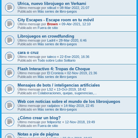
Ulrica, nuevo librojuego en Verkami
Último mensaje por
stikud
«
08-Mar-2022, 21:07
Publicado en
Más series de libro-juegos
City Escapes - Escape room en tu móvil
Último mensaje por
Brown
«
09-Abr-2021, 12:10
Publicado en
Fuera de sitio
Librojuegos en crowdfunding
Último mensaje por
Ladril
«
28-Mar-2020, 6:46
Publicado en
Más series de libro-juegos
cara o cruz
Último mensaje por
taleco
«
22-Ene-2020, 16:36
Publicado en
Todo sobre Lobo Solitario
Flash Interactivo 4: Tropas de Choque
Último mensaje por
El Cronista
«
02-Nov-2019, 21:36
Publicado en
Más series de libro-juegos
Mensajes de bots / inteligencias artificiales
Último mensaje por
LS2
«
13-Oct-2019, 18:42
Publicado en
Colaboraciones, quejas, sugerencias,...
Web con noticias sobre el mundo de los librosjuegos
Último mensaje por
radjabov
«
14-May-2019, 22:45
Publicado en
Más series de libro-juegos
¿Cómo crear un blog?
Último mensaje por
felipeortiz
«
12-Nov-2018, 19:49
Publicado en
Fuera de sitio
Notas a pie de página