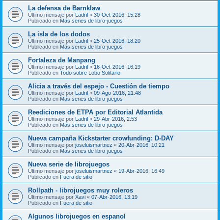
La defensa de Barnklaw
Último mensaje por
Ladril
«
30-Oct-2016, 15:28
Publicado en
Más series de libro-juegos
La isla de los dodos
Último mensaje por
Ladril
«
25-Oct-2016, 18:20
Publicado en
Más series de libro-juegos
Fortaleza de Manpang
Último mensaje por
Ladril
«
16-Oct-2016, 16:19
Publicado en
Todo sobre Lobo Solitario
Alicia a través del espejo - Cuestión de tiempo
Último mensaje por
Ladril
«
09-Ago-2016, 21:48
Publicado en
Más series de libro-juegos
Reediciones de ETPA por Editorial Atlantida
Último mensaje por
Ladril
«
29-Abr-2016, 2:53
Publicado en
Más series de libro-juegos
Nueva campaña Kickstarter crowfunding: D-DAY
Último mensaje por
joseluismartnez
«
20-Abr-2016, 10:21
Publicado en
Más series de libro-juegos
Nueva serie de librojuegos
Último mensaje por
joseluismartnez
«
19-Abr-2016, 16:49
Publicado en
Fuera de sitio
Rollpath - librojuegos muy roleros
Último mensaje por
Xavi
«
07-Abr-2016, 13:19
Publicado en
Fuera de sitio
Algunos librojuegos en espanol