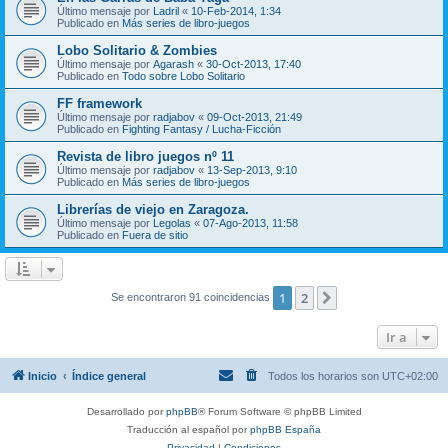
Último mensaje por
Ladril
«
10-Feb-2014, 1:34
Publicado en
Más series de libro-juegos
Lobo Solitario & Zombies
Último mensaje por
Agarash
«
30-Oct-2013, 17:40
Publicado en
Todo sobre Lobo Solitario
FF framework
Último mensaje por
radjabov
«
09-Oct-2013, 21:49
Publicado en
Fighting Fantasy / Lucha-Ficción
Revista de libro juegos nº 11
Último mensaje por
radjabov
«
13-Sep-2013, 9:10
Publicado en
Más series de libro-juegos
Librerías de viejo en Zaragoza.
Último mensaje por
Legolas
«
07-Ago-2013, 11:58
Publicado en
Fuera de sitio
1
2
Siguiente
Se encontraron 91 coincidencias
Ir a
Inicio
Índice general
Todos los horarios son
UTC+02:00
Desarrollado por
phpBB
® Forum Software © phpBB Limited
Traducción al español por
phpBB España
Privacidad
|
Condiciones