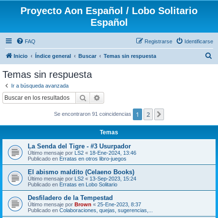
Proyecto Aon Español / Lobo Solitario
Español
FAQ
Registrarse
Identificarse
B
Inicio
Índice general
Buscar
Temas sin respuesta
u
Temas sin respuesta
s
Ir a búsqueda avanzada
c
Buscar
Búsqueda avanzada
a
1
2
Siguiente
Se encontraron 91 coincidencias
r
Temas
La Senda del Tigre - #3 Usurpador
Último mensaje por
LS2
«
18-Ene-2024, 13:46
Publicado en
Erratas en otros libro-juegos
El abismo maldito (Celaeno Books)
Último mensaje por
LS2
«
13-Sep-2023, 15:24
Publicado en
Erratas en Lobo Solitario
Desfiladero de la Tempestad
Último mensaje por
Brown
«
25-Ene-2023, 8:37
Publicado en
Colaboraciones, quejas, sugerencias,...