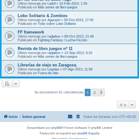
Último mensaje por
Ladril
«
10-Feb-2014, 1:34
Publicado en
Más series de libro-juegos
Lobo Solitario & Zombies
Último mensaje por
Agarash
«
30-Oct-2013, 17:40
Publicado en
Todo sobre Lobo Solitario
FF framework
Último mensaje por
radjabov
«
09-Oct-2013, 21:49
Publicado en
Fighting Fantasy / Lucha-Ficción
Revista de libro juegos nº 11
Último mensaje por
radjabov
«
13-Sep-2013, 9:10
Publicado en
Más series de libro-juegos
Librerías de viejo en Zaragoza.
Último mensaje por
Legolas
«
07-Ago-2013, 11:58
Publicado en
Fuera de sitio
1
2
Siguiente
Se encontraron 91 coincidencias
Ir a
Inicio
Índice general
Todos los horarios son
UTC+02:00
Desarrollado por
phpBB
® Forum Software © phpBB Limited
Traducción al español por
phpBB España
Privacidad
|
Condiciones