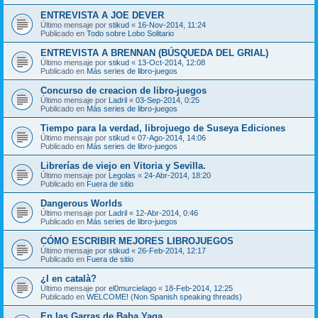
ENTREVISTA A JOE DEVER
Último mensaje por
stikud
«
16-Nov-2014, 11:24
Publicado en
Todo sobre Lobo Solitario
ENTREVISTA A BRENNAN (BÚSQUEDA DEL GRIAL)
Último mensaje por
stikud
«
13-Oct-2014, 12:08
Publicado en
Más series de libro-juegos
Concurso de creacion de libro-juegos
Último mensaje por
Ladril
«
03-Sep-2014, 0:25
Publicado en
Más series de libro-juegos
Tiempo para la verdad, librojuego de Suseya Ediciones
Último mensaje por
stikud
«
07-Ago-2014, 14:06
Publicado en
Más series de libro-juegos
Librerías de viejo en Vitoria y Sevilla.
Último mensaje por
Legolas
«
24-Abr-2014, 18:20
Publicado en
Fuera de sitio
Dangerous Worlds
Último mensaje por
Ladril
«
12-Abr-2014, 0:46
Publicado en
Más series de libro-juegos
CÓMO ESCRIBIR MEJORES LIBROJUEGOS
Último mensaje por
stikud
«
26-Feb-2014, 12:17
Publicado en
Fuera de sitio
¿I en català?
Último mensaje por
el0murcielago
«
18-Feb-2014, 12:25
Publicado en
WELCOME! (Non Spanish speaking threads)
En las Garras de Baba Yaga