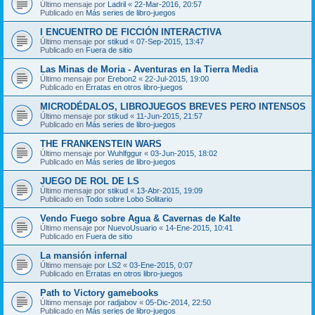
Último mensaje por
Ladril
«
22-Mar-2016, 20:57
Publicado en
Más series de libro-juegos
I ENCUENTRO DE FICCIÓN INTERACTIVA
Último mensaje por
stikud
«
07-Sep-2015, 13:47
Publicado en
Fuera de sitio
Las Minas de Moria - Aventuras en la Tierra Media
Último mensaje por
Erebon2
«
22-Jul-2015, 19:00
Publicado en
Erratas en otros libro-juegos
MICRODÉDALOS, LIBROJUEGOS BREVES PERO INTENSOS
Último mensaje por
stikud
«
11-Jun-2015, 21:57
Publicado en
Más series de libro-juegos
THE FRANKENSTEIN WARS
Último mensaje por
Wuhlfggur
«
03-Jun-2015, 18:02
Publicado en
Más series de libro-juegos
JUEGO DE ROL DE LS
Último mensaje por
stikud
«
13-Abr-2015, 19:09
Publicado en
Todo sobre Lobo Solitario
Vendo Fuego sobre Agua & Cavernas de Kalte
Último mensaje por
NuevoUsuario
«
14-Ene-2015, 10:41
Publicado en
Fuera de sitio
La mansión infernal
Último mensaje por
LS2
«
03-Ene-2015, 0:07
Publicado en
Erratas en otros libro-juegos
Path to Victory gamebooks
Último mensaje por
radjabov
«
05-Dic-2014, 22:50
Publicado en
Más series de libro-juegos