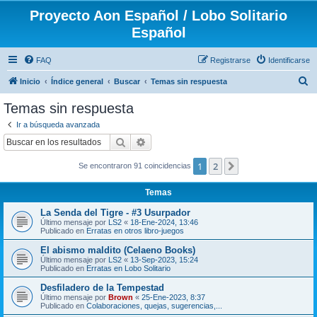
Proyecto Aon Español / Lobo Solitario
Español
FAQ
Registrarse
Identificarse
B
Inicio
Índice general
Buscar
Temas sin respuesta
u
Temas sin respuesta
s
Ir a búsqueda avanzada
c
Buscar
Búsqueda avanzada
a
1
2
Siguiente
Se encontraron 91 coincidencias
r
Temas
La Senda del Tigre - #3 Usurpador
Último mensaje por
LS2
«
18-Ene-2024, 13:46
Publicado en
Erratas en otros libro-juegos
El abismo maldito (Celaeno Books)
Último mensaje por
LS2
«
13-Sep-2023, 15:24
Publicado en
Erratas en Lobo Solitario
Desfiladero de la Tempestad
Último mensaje por
Brown
«
25-Ene-2023, 8:37
Publicado en
Colaboraciones, quejas, sugerencias,...