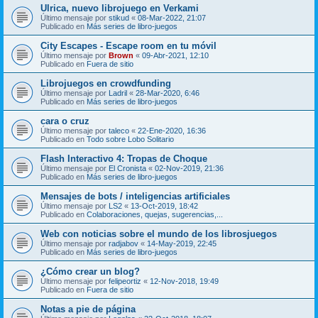
Ulrica, nuevo librojuego en Verkami
Último mensaje por
stikud
«
08-Mar-2022, 21:07
Publicado en
Más series de libro-juegos
City Escapes - Escape room en tu móvil
Último mensaje por
Brown
«
09-Abr-2021, 12:10
Publicado en
Fuera de sitio
Librojuegos en crowdfunding
Último mensaje por
Ladril
«
28-Mar-2020, 6:46
Publicado en
Más series de libro-juegos
cara o cruz
Último mensaje por
taleco
«
22-Ene-2020, 16:36
Publicado en
Todo sobre Lobo Solitario
Flash Interactivo 4: Tropas de Choque
Último mensaje por
El Cronista
«
02-Nov-2019, 21:36
Publicado en
Más series de libro-juegos
Mensajes de bots / inteligencias artificiales
Último mensaje por
LS2
«
13-Oct-2019, 18:42
Publicado en
Colaboraciones, quejas, sugerencias,...
Web con noticias sobre el mundo de los librosjuegos
Último mensaje por
radjabov
«
14-May-2019, 22:45
Publicado en
Más series de libro-juegos
¿Cómo crear un blog?
Último mensaje por
felipeortiz
«
12-Nov-2018, 19:49
Publicado en
Fuera de sitio
Notas a pie de página