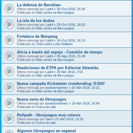
La defensa de Barnklaw
Último mensaje por
Ladril
«
30-Oct-2016, 15:28
Publicado en
Más series de libro-juegos
La isla de los dodos
Último mensaje por
Ladril
«
25-Oct-2016, 18:20
Publicado en
Más series de libro-juegos
Fortaleza de Manpang
Último mensaje por
Ladril
«
16-Oct-2016, 16:19
Publicado en
Todo sobre Lobo Solitario
Alicia a través del espejo - Cuestión de tiempo
Último mensaje por
Ladril
«
09-Ago-2016, 21:48
Publicado en
Más series de libro-juegos
Reediciones de ETPA por Editorial Atlantida
Último mensaje por
Ladril
«
29-Abr-2016, 2:53
Publicado en
Más series de libro-juegos
Nueva campaña Kickstarter crowfunding: D-DAY
Último mensaje por
joseluismartnez
«
20-Abr-2016, 10:21
Publicado en
Más series de libro-juegos
Nueva serie de librojuegos
Último mensaje por
joseluismartnez
«
19-Abr-2016, 16:49
Publicado en
Fuera de sitio
Rollpath - librojuegos muy roleros
Último mensaje por
Xavi
«
07-Abr-2016, 13:19
Publicado en
Fuera de sitio
Algunos librojuegos en espanol