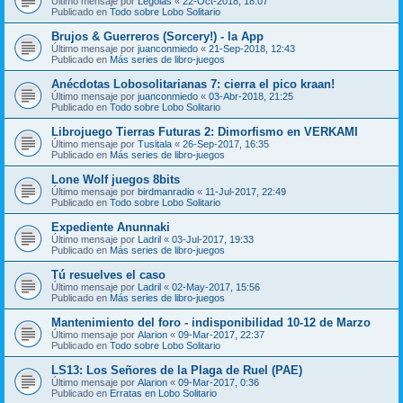
Último mensaje por
Legolas
«
22-Oct-2018, 18:07
Publicado en
Todo sobre Lobo Solitario
Brujos & Guerreros (Sorcery!) - la App
Último mensaje por
juanconmiedo
«
21-Sep-2018, 12:43
Publicado en
Más series de libro-juegos
Anécdotas Lobosolitarianas 7: cierra el pico kraan!
Último mensaje por
juanconmiedo
«
03-Abr-2018, 21:25
Publicado en
Todo sobre Lobo Solitario
Librojuego Tierras Futuras 2: Dimorfismo en VERKAMI
Último mensaje por
Tusitala
«
26-Sep-2017, 16:35
Publicado en
Más series de libro-juegos
Lone Wolf juegos 8bits
Último mensaje por
birdmanradio
«
11-Jul-2017, 22:49
Publicado en
Todo sobre Lobo Solitario
Expediente Anunnaki
Último mensaje por
Ladril
«
03-Jul-2017, 19:33
Publicado en
Más series de libro-juegos
Tú resuelves el caso
Último mensaje por
Ladril
«
02-May-2017, 15:56
Publicado en
Más series de libro-juegos
Mantenimiento del foro - indisponibilidad 10-12 de Marzo
Último mensaje por
Alarion
«
09-Mar-2017, 22:37
Publicado en
Todo sobre Lobo Solitario
LS13: Los Señores de la Plaga de Ruel (PAE)
Último mensaje por
Alarion
«
09-Mar-2017, 0:36
Publicado en
Erratas en Lobo Solitario