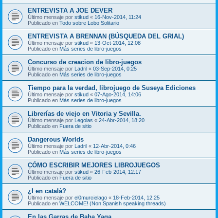
ENTREVISTA A JOE DEVER
Último mensaje por
stikud
«
16-Nov-2014, 11:24
Publicado en
Todo sobre Lobo Solitario
ENTREVISTA A BRENNAN (BÚSQUEDA DEL GRIAL)
Último mensaje por
stikud
«
13-Oct-2014, 12:08
Publicado en
Más series de libro-juegos
Concurso de creacion de libro-juegos
Último mensaje por
Ladril
«
03-Sep-2014, 0:25
Publicado en
Más series de libro-juegos
Tiempo para la verdad, librojuego de Suseya Ediciones
Último mensaje por
stikud
«
07-Ago-2014, 14:06
Publicado en
Más series de libro-juegos
Librerías de viejo en Vitoria y Sevilla.
Último mensaje por
Legolas
«
24-Abr-2014, 18:20
Publicado en
Fuera de sitio
Dangerous Worlds
Último mensaje por
Ladril
«
12-Abr-2014, 0:46
Publicado en
Más series de libro-juegos
CÓMO ESCRIBIR MEJORES LIBROJUEGOS
Último mensaje por
stikud
«
26-Feb-2014, 12:17
Publicado en
Fuera de sitio
¿I en català?
Último mensaje por
el0murcielago
«
18-Feb-2014, 12:25
Publicado en
WELCOME! (Non Spanish speaking threads)
En las Garras de Baba Yaga