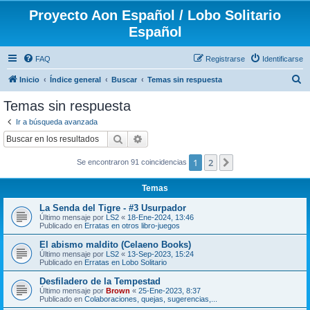
Proyecto Aon Español / Lobo Solitario
Español
FAQ
Registrarse
Identificarse
B
Inicio
Índice general
Buscar
Temas sin respuesta
u
Temas sin respuesta
s
Ir a búsqueda avanzada
c
Buscar
Búsqueda avanzada
a
1
2
Siguiente
Se encontraron 91 coincidencias
r
Temas
La Senda del Tigre - #3 Usurpador
Último mensaje por
LS2
«
18-Ene-2024, 13:46
Publicado en
Erratas en otros libro-juegos
El abismo maldito (Celaeno Books)
Último mensaje por
LS2
«
13-Sep-2023, 15:24
Publicado en
Erratas en Lobo Solitario
Desfiladero de la Tempestad
Último mensaje por
Brown
«
25-Ene-2023, 8:37
Publicado en
Colaboraciones, quejas, sugerencias,...