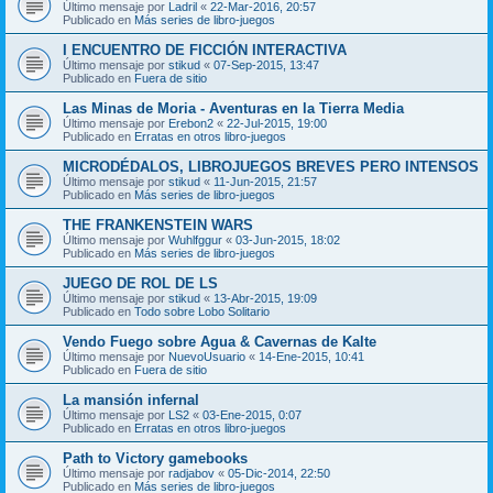
Último mensaje por
Ladril
«
22-Mar-2016, 20:57
Publicado en
Más series de libro-juegos
I ENCUENTRO DE FICCIÓN INTERACTIVA
Último mensaje por
stikud
«
07-Sep-2015, 13:47
Publicado en
Fuera de sitio
Las Minas de Moria - Aventuras en la Tierra Media
Último mensaje por
Erebon2
«
22-Jul-2015, 19:00
Publicado en
Erratas en otros libro-juegos
MICRODÉDALOS, LIBROJUEGOS BREVES PERO INTENSOS
Último mensaje por
stikud
«
11-Jun-2015, 21:57
Publicado en
Más series de libro-juegos
THE FRANKENSTEIN WARS
Último mensaje por
Wuhlfggur
«
03-Jun-2015, 18:02
Publicado en
Más series de libro-juegos
JUEGO DE ROL DE LS
Último mensaje por
stikud
«
13-Abr-2015, 19:09
Publicado en
Todo sobre Lobo Solitario
Vendo Fuego sobre Agua & Cavernas de Kalte
Último mensaje por
NuevoUsuario
«
14-Ene-2015, 10:41
Publicado en
Fuera de sitio
La mansión infernal
Último mensaje por
LS2
«
03-Ene-2015, 0:07
Publicado en
Erratas en otros libro-juegos
Path to Victory gamebooks
Último mensaje por
radjabov
«
05-Dic-2014, 22:50
Publicado en
Más series de libro-juegos