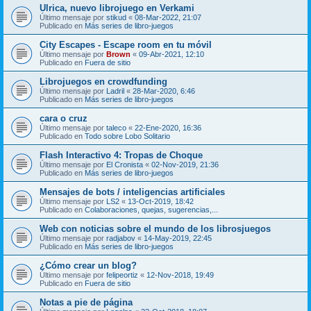
Ulrica, nuevo librojuego en Verkami
Último mensaje por
stikud
«
08-Mar-2022, 21:07
Publicado en
Más series de libro-juegos
City Escapes - Escape room en tu móvil
Último mensaje por
Brown
«
09-Abr-2021, 12:10
Publicado en
Fuera de sitio
Librojuegos en crowdfunding
Último mensaje por
Ladril
«
28-Mar-2020, 6:46
Publicado en
Más series de libro-juegos
cara o cruz
Último mensaje por
taleco
«
22-Ene-2020, 16:36
Publicado en
Todo sobre Lobo Solitario
Flash Interactivo 4: Tropas de Choque
Último mensaje por
El Cronista
«
02-Nov-2019, 21:36
Publicado en
Más series de libro-juegos
Mensajes de bots / inteligencias artificiales
Último mensaje por
LS2
«
13-Oct-2019, 18:42
Publicado en
Colaboraciones, quejas, sugerencias,...
Web con noticias sobre el mundo de los librosjuegos
Último mensaje por
radjabov
«
14-May-2019, 22:45
Publicado en
Más series de libro-juegos
¿Cómo crear un blog?
Último mensaje por
felipeortiz
«
12-Nov-2018, 19:49
Publicado en
Fuera de sitio
Notas a pie de página