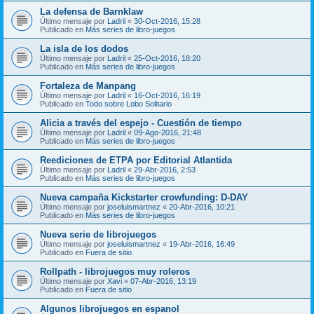
La defensa de Barnklaw
Último mensaje por
Ladril
«
30-Oct-2016, 15:28
Publicado en
Más series de libro-juegos
La isla de los dodos
Último mensaje por
Ladril
«
25-Oct-2016, 18:20
Publicado en
Más series de libro-juegos
Fortaleza de Manpang
Último mensaje por
Ladril
«
16-Oct-2016, 16:19
Publicado en
Todo sobre Lobo Solitario
Alicia a través del espejo - Cuestión de tiempo
Último mensaje por
Ladril
«
09-Ago-2016, 21:48
Publicado en
Más series de libro-juegos
Reediciones de ETPA por Editorial Atlantida
Último mensaje por
Ladril
«
29-Abr-2016, 2:53
Publicado en
Más series de libro-juegos
Nueva campaña Kickstarter crowfunding: D-DAY
Último mensaje por
joseluismartnez
«
20-Abr-2016, 10:21
Publicado en
Más series de libro-juegos
Nueva serie de librojuegos
Último mensaje por
joseluismartnez
«
19-Abr-2016, 16:49
Publicado en
Fuera de sitio
Rollpath - librojuegos muy roleros
Último mensaje por
Xavi
«
07-Abr-2016, 13:19
Publicado en
Fuera de sitio
Algunos librojuegos en espanol