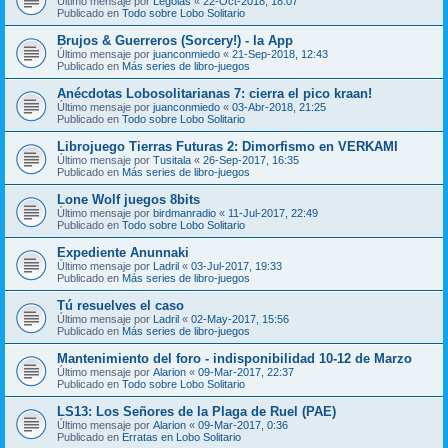
Último mensaje por
Legolas
«
22-Oct-2018, 18:07
Publicado en
Todo sobre Lobo Solitario
Brujos & Guerreros (Sorcery!) - la App
Último mensaje por
juanconmiedo
«
21-Sep-2018, 12:43
Publicado en
Más series de libro-juegos
Anécdotas Lobosolitarianas 7: cierra el pico kraan!
Último mensaje por
juanconmiedo
«
03-Abr-2018, 21:25
Publicado en
Todo sobre Lobo Solitario
Librojuego Tierras Futuras 2: Dimorfismo en VERKAMI
Último mensaje por
Tusitala
«
26-Sep-2017, 16:35
Publicado en
Más series de libro-juegos
Lone Wolf juegos 8bits
Último mensaje por
birdmanradio
«
11-Jul-2017, 22:49
Publicado en
Todo sobre Lobo Solitario
Expediente Anunnaki
Último mensaje por
Ladril
«
03-Jul-2017, 19:33
Publicado en
Más series de libro-juegos
Tú resuelves el caso
Último mensaje por
Ladril
«
02-May-2017, 15:56
Publicado en
Más series de libro-juegos
Mantenimiento del foro - indisponibilidad 10-12 de Marzo
Último mensaje por
Alarion
«
09-Mar-2017, 22:37
Publicado en
Todo sobre Lobo Solitario
LS13: Los Señores de la Plaga de Ruel (PAE)
Último mensaje por
Alarion
«
09-Mar-2017, 0:36
Publicado en
Erratas en Lobo Solitario