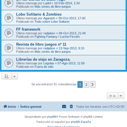
Último mensaje por
Ladril
«
10-Feb-2014, 1:34
Publicado en
Más series de libro-juegos
Lobo Solitario & Zombies
Último mensaje por
Agarash
«
30-Oct-2013, 17:40
Publicado en
Todo sobre Lobo Solitario
FF framework
Último mensaje por
radjabov
«
09-Oct-2013, 21:49
Publicado en
Fighting Fantasy / Lucha-Ficción
Revista de libro juegos nº 11
Último mensaje por
radjabov
«
13-Sep-2013, 9:10
Publicado en
Más series de libro-juegos
Librerías de viejo en Zaragoza.
Último mensaje por
Legolas
«
07-Ago-2013, 11:58
Publicado en
Fuera de sitio
1
2
Siguiente
Se encontraron 91 coincidencias
Ir a
Inicio
Índice general
Todos los horarios son
UTC+02:00
Desarrollado por
phpBB
® Forum Software © phpBB Limited
Traducción al español por
phpBB España
Privacidad
|
Condiciones