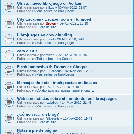
Ulrica, nuevo librojuego en Verkami
Último mensaje por
stikud
«
08-Mar-2022, 21:07
Publicado en
Más series de libro-juegos
City Escapes - Escape room en tu móvil
Último mensaje por
Brown
«
09-Abr-2021, 12:10
Publicado en
Fuera de sitio
Librojuegos en crowdfunding
Último mensaje por
Ladril
«
28-Mar-2020, 6:46
Publicado en
Más series de libro-juegos
cara o cruz
Último mensaje por
taleco
«
22-Ene-2020, 16:36
Publicado en
Todo sobre Lobo Solitario
Flash Interactivo 4: Tropas de Choque
Último mensaje por
El Cronista
«
02-Nov-2019, 21:36
Publicado en
Más series de libro-juegos
Mensajes de bots / inteligencias artificiales
Último mensaje por
LS2
«
13-Oct-2019, 18:42
Publicado en
Colaboraciones, quejas, sugerencias,...
Web con noticias sobre el mundo de los librosjuegos
Último mensaje por
radjabov
«
14-May-2019, 22:45
Publicado en
Más series de libro-juegos
¿Cómo crear un blog?
Último mensaje por
felipeortiz
«
12-Nov-2018, 19:49
Publicado en
Fuera de sitio
Notas a pie de página