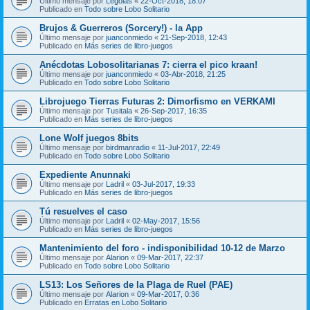
Último mensaje por
Legolas
«
22-Oct-2018, 18:07
Publicado en
Todo sobre Lobo Solitario
Brujos & Guerreros (Sorcery!) - la App
Último mensaje por
juanconmiedo
«
21-Sep-2018, 12:43
Publicado en
Más series de libro-juegos
Anécdotas Lobosolitarianas 7: cierra el pico kraan!
Último mensaje por
juanconmiedo
«
03-Abr-2018, 21:25
Publicado en
Todo sobre Lobo Solitario
Librojuego Tierras Futuras 2: Dimorfismo en VERKAMI
Último mensaje por
Tusitala
«
26-Sep-2017, 16:35
Publicado en
Más series de libro-juegos
Lone Wolf juegos 8bits
Último mensaje por
birdmanradio
«
11-Jul-2017, 22:49
Publicado en
Todo sobre Lobo Solitario
Expediente Anunnaki
Último mensaje por
Ladril
«
03-Jul-2017, 19:33
Publicado en
Más series de libro-juegos
Tú resuelves el caso
Último mensaje por
Ladril
«
02-May-2017, 15:56
Publicado en
Más series de libro-juegos
Mantenimiento del foro - indisponibilidad 10-12 de Marzo
Último mensaje por
Alarion
«
09-Mar-2017, 22:37
Publicado en
Todo sobre Lobo Solitario
LS13: Los Señores de la Plaga de Ruel (PAE)
Último mensaje por
Alarion
«
09-Mar-2017, 0:36
Publicado en
Erratas en Lobo Solitario