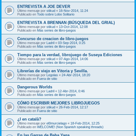
ENTREVISTA A JOE DEVER
Último mensaje por
stikud
«
16-Nov-2014, 11:24
Publicado en
Todo sobre Lobo Solitario
ENTREVISTA A BRENNAN (BÚSQUEDA DEL GRIAL)
Último mensaje por
stikud
«
13-Oct-2014, 12:08
Publicado en
Más series de libro-juegos
Concurso de creacion de libro-juegos
Último mensaje por
Ladril
«
03-Sep-2014, 0:25
Publicado en
Más series de libro-juegos
Tiempo para la verdad, librojuego de Suseya Ediciones
Último mensaje por
stikud
«
07-Ago-2014, 14:06
Publicado en
Más series de libro-juegos
Librerías de viejo en Vitoria y Sevilla.
Último mensaje por
Legolas
«
24-Abr-2014, 18:20
Publicado en
Fuera de sitio
Dangerous Worlds
Último mensaje por
Ladril
«
12-Abr-2014, 0:46
Publicado en
Más series de libro-juegos
CÓMO ESCRIBIR MEJORES LIBROJUEGOS
Último mensaje por
stikud
«
26-Feb-2014, 12:17
Publicado en
Fuera de sitio
¿I en català?
Último mensaje por
el0murcielago
«
18-Feb-2014, 12:25
Publicado en
WELCOME! (Non Spanish speaking threads)
En las Garras de Baba Yaga