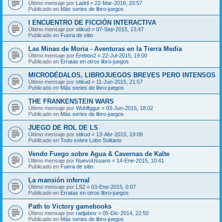
Último mensaje por
Ladril
«
22-Mar-2016, 20:57
Publicado en
Más series de libro-juegos
I ENCUENTRO DE FICCIÓN INTERACTIVA
Último mensaje por
stikud
«
07-Sep-2015, 13:47
Publicado en
Fuera de sitio
Las Minas de Moria - Aventuras en la Tierra Media
Último mensaje por
Erebon2
«
22-Jul-2015, 19:00
Publicado en
Erratas en otros libro-juegos
MICRODÉDALOS, LIBROJUEGOS BREVES PERO INTENSOS
Último mensaje por
stikud
«
11-Jun-2015, 21:57
Publicado en
Más series de libro-juegos
THE FRANKENSTEIN WARS
Último mensaje por
Wuhlfggur
«
03-Jun-2015, 18:02
Publicado en
Más series de libro-juegos
JUEGO DE ROL DE LS
Último mensaje por
stikud
«
13-Abr-2015, 19:09
Publicado en
Todo sobre Lobo Solitario
Vendo Fuego sobre Agua & Cavernas de Kalte
Último mensaje por
NuevoUsuario
«
14-Ene-2015, 10:41
Publicado en
Fuera de sitio
La mansión infernal
Último mensaje por
LS2
«
03-Ene-2015, 0:07
Publicado en
Erratas en otros libro-juegos
Path to Victory gamebooks
Último mensaje por
radjabov
«
05-Dic-2014, 22:50
Publicado en
Más series de libro-juegos