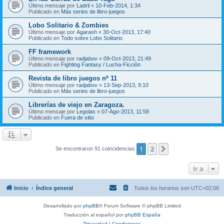
Último mensaje por
Ladril
«
10-Feb-2014, 1:34
Publicado en
Más series de libro-juegos
Lobo Solitario & Zombies
Último mensaje por
Agarash
«
30-Oct-2013, 17:40
Publicado en
Todo sobre Lobo Solitario
FF framework
Último mensaje por
radjabov
«
09-Oct-2013, 21:49
Publicado en
Fighting Fantasy / Lucha-Ficción
Revista de libro juegos nº 11
Último mensaje por
radjabov
«
13-Sep-2013, 9:10
Publicado en
Más series de libro-juegos
Librerías de viejo en Zaragoza.
Último mensaje por
Legolas
«
07-Ago-2013, 11:58
Publicado en
Fuera de sitio
1
2
Siguiente
Se encontraron 91 coincidencias
Ir a
Inicio
Índice general
Todos los horarios son
UTC+02:00
Desarrollado por
phpBB
® Forum Software © phpBB Limited
Traducción al español por
phpBB España
Privacidad
|
Condiciones