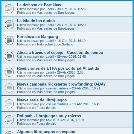
La defensa de Barnklaw
Último mensaje por
Ladril
«
30-Oct-2016, 15:28
Publicado en
Más series de libro-juegos
La isla de los dodos
Último mensaje por
Ladril
«
25-Oct-2016, 18:20
Publicado en
Más series de libro-juegos
Fortaleza de Manpang
Último mensaje por
Ladril
«
16-Oct-2016, 16:19
Publicado en
Todo sobre Lobo Solitario
Alicia a través del espejo - Cuestión de tiempo
Último mensaje por
Ladril
«
09-Ago-2016, 21:48
Publicado en
Más series de libro-juegos
Reediciones de ETPA por Editorial Atlantida
Último mensaje por
Ladril
«
29-Abr-2016, 2:53
Publicado en
Más series de libro-juegos
Nueva campaña Kickstarter crowfunding: D-DAY
Último mensaje por
joseluismartnez
«
20-Abr-2016, 10:21
Publicado en
Más series de libro-juegos
Nueva serie de librojuegos
Último mensaje por
joseluismartnez
«
19-Abr-2016, 16:49
Publicado en
Fuera de sitio
Rollpath - librojuegos muy roleros
Último mensaje por
Xavi
«
07-Abr-2016, 13:19
Publicado en
Fuera de sitio
Algunos librojuegos en espanol