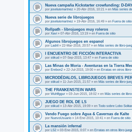
Nueva campaña Kickstarter crowfunding: D-DA
por
joseluismartnez
»
20-Abr-2016, 10:21
» en
Más series de
Nueva serie de librojuegos
por
joseluismartnez
»
19-Abr-2016, 16:49
» en
Fuera de sitio
Rollpath - librojuegos muy roleros
por
Xavi
»
07-Abr-2016, 13:19
» en
Fuera de sitio
Algunos librojuegos en espanol
por
Ladril
»
22-Mar-2016, 20:57
» en
Más series de libro-jue
I ENCUENTRO DE FICCIÓN INTERACTIVA
por
stikud
»
07-Sep-2015, 13:47
» en
Fuera de sitio
Las Minas de Moria - Aventuras en la Tierra Me
por
Erebon2
»
22-Jul-2015, 19:00
» en
Erratas en otros libro
MICRODÉDALOS, LIBROJUEGOS BREVES PE
por
stikud
»
11-Jun-2015, 21:57
» en
Más series de libro-jue
THE FRANKENSTEIN WARS
por
Wuhlfggur
»
03-Jun-2015, 18:02
» en
Más series de libr
JUEGO DE ROL DE LS
por
stikud
»
13-Abr-2015, 19:09
» en
Todo sobre Lobo Solitar
Vendo Fuego sobre Agua & Cavernas de Kalte
por
NuevoUsuario
»
14-Ene-2015, 10:41
» en
Fuera de sitio
La mansión infernal
por
LS2
»
03-Ene-2015, 0:07
» en
Erratas en otros libro-jue