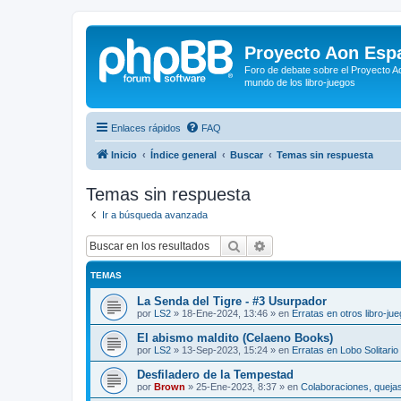
Proyecto Aon Espa
Foro de debate sobre el Proyecto Ao
mundo de los libro-juegos
Enlaces rápidos
FAQ
Inicio
Índice general
Buscar
Temas sin respuesta
Temas sin respuesta
Ir a búsqueda avanzada
Buscar
Búsqueda avanzada
TEMAS
La Senda del Tigre - #3 Usurpador
por
LS2
»
18-Ene-2024, 13:46
» en
Erratas en otros libro-ju
El abismo maldito (Celaeno Books)
por
LS2
»
13-Sep-2023, 15:24
» en
Erratas en Lobo Solitario
Desfiladero de la Tempestad
por
Brown
»
25-Ene-2023, 8:37
» en
Colaboraciones, quejas