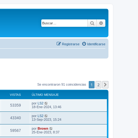
Buscar
Búsqueda avanza
Registrarse
Identificarse
1
2
Siguiente
Se encontraron 91 coincidencias
VISTAS
ÚLTIMO MENSAJE
Ú
por
LS2
V
53359
l
18-Ene-2024, 13:46
t
i
i
Ú
por
LS2
V
43340
m
l
13-Sep-2023, 15:24
s
o
t
m
i
i
Ú
por
Brown
t
e
V
59567
m
l
25-Ene-2023, 8:37
n
s
o
t
s
a
m