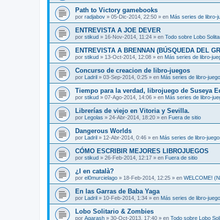
Path to Victory gamebooks
por
radjabov
»
05-Dic-2014, 22:50
» en
Más series de libro-
ENTREVISTA A JOE DEVER
por
stikud
»
16-Nov-2014, 11:24
» en
Todo sobre Lobo Solita
ENTREVISTA A BRENNAN (BÚSQUEDA DEL GR
por
stikud
»
13-Oct-2014, 12:08
» en
Más series de libro-ju
Concurso de creacion de libro-juegos
por
Ladril
»
03-Sep-2014, 0:25
» en
Más series de libro-jueg
Tiempo para la verdad, librojuego de Suseya E
por
stikud
»
07-Ago-2014, 14:06
» en
Más series de libro-ju
Librerías de viejo en Vitoria y Sevilla.
por
Legolas
»
24-Abr-2014, 18:20
» en
Fuera de sitio
Dangerous Worlds
por
Ladril
»
12-Abr-2014, 0:46
» en
Más series de libro-jueg
CÓMO ESCRIBIR MEJORES LIBROJUEGOS
por
stikud
»
26-Feb-2014, 12:17
» en
Fuera de sitio
¿I en català?
por
el0murcielago
»
18-Feb-2014, 12:25
» en
WELCOME! (Non
En las Garras de Baba Yaga
por
Ladril
»
10-Feb-2014, 1:34
» en
Más series de libro-jueg
Lobo Solitario & Zombies
por
Agarash
»
30-Oct-2013, 17:40
» en
Todo sobre Lobo Soli