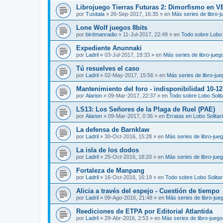
Librojuego Tierras Futuras 2: Dimorfismo en 
por
Tusitala
»
26-Sep-2017, 16:35
» en
Más series de libro-
Lone Wolf juegos 8bits
por
birdmanradio
»
11-Jul-2017, 22:49
» en
Todo sobre Lobo S
Expediente Anunnaki
por
Ladril
»
03-Jul-2017, 19:33
» en
Más series de libro-jueg
Tú resuelves el caso
por
Ladril
»
02-May-2017, 15:56
» en
Más series de libro-ju
Mantenimiento del foro - indisponibilidad 10-1
por
Alarion
»
09-Mar-2017, 22:37
» en
Todo sobre Lobo Solit
LS13: Los Señores de la Plaga de Ruel (PAE)
por
Alarion
»
09-Mar-2017, 0:36
» en
Erratas en Lobo Solitar
La defensa de Barnklaw
por
Ladril
»
30-Oct-2016, 15:28
» en
Más series de libro-jue
La isla de los dodos
por
Ladril
»
25-Oct-2016, 18:20
» en
Más series de libro-jue
Fortaleza de Manpang
por
Ladril
»
16-Oct-2016, 16:19
» en
Todo sobre Lobo Solitar
Alicia a través del espejo - Cuestión de tiempo
por
Ladril
»
09-Ago-2016, 21:48
» en
Más series de libro-jue
Reediciones de ETPA por Editorial Atlantida
por
Ladril
»
29-Abr-2016, 2:53
» en
Más series de libro-jueg