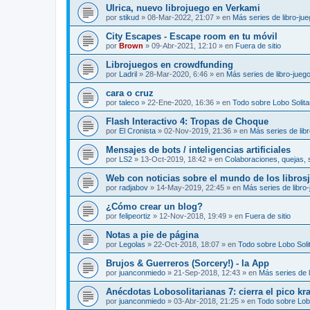
Ulrica, nuevo librojuego en Verkami
por
stikud
»
08-Mar-2022, 21:07
» en
Más series de libro-ju
City Escapes - Escape room en tu móvil
por
Brown
»
09-Abr-2021, 12:10
» en
Fuera de sitio
Librojuegos en crowdfunding
por
Ladril
»
28-Mar-2020, 6:46
» en
Más series de libro-jueg
cara o cruz
por
taleco
»
22-Ene-2020, 16:36
» en
Todo sobre Lobo Solita
Flash Interactivo 4: Tropas de Choque
por
El Cronista
»
02-Nov-2019, 21:36
» en
Más series de lib
Mensajes de bots / inteligencias artificiales
por
LS2
»
13-Oct-2019, 18:42
» en
Colaboraciones, quejas, 
Web con noticias sobre el mundo de los libros
por
radjabov
»
14-May-2019, 22:45
» en
Más series de libro
¿Cómo crear un blog?
por
felipeortiz
»
12-Nov-2018, 19:49
» en
Fuera de sitio
Notas a pie de página
por
Legolas
»
22-Oct-2018, 18:07
» en
Todo sobre Lobo Solit
Brujos & Guerreros (Sorcery!) - la App
por
juanconmiedo
»
21-Sep-2018, 12:43
» en
Más series de l
Anécdotas Lobosolitarianas 7: cierra el pico kr
por
juanconmiedo
»
03-Abr-2018, 21:25
» en
Todo sobre Lobo