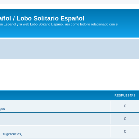
ñol / Lobo Solitario Español
n Español y la web Lobo Solitario Español, así como todo lo relacionado con el
RESPUESTAS
R
0
egos
e
R
0
s
e
p
R
0
, sugerencias,...
s
u